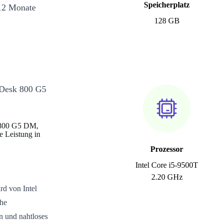
Speicherplatz
12 Monate
128 GB
teDesk 800 G5
 800 G5 DM,
e Leistung in
Prozessor
Intel Core i5-9500T
2.20 GHz
d von Intel
che
en und nahtloses