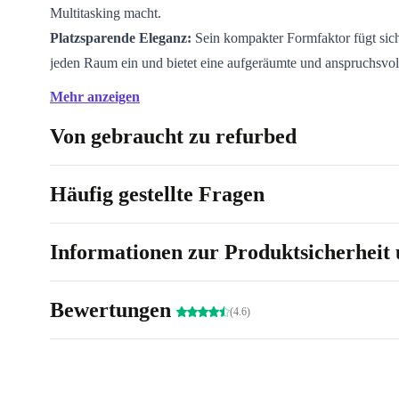
Multitasking macht.
Platzsparende Eleganz:
Sein kompakter Formfaktor fügt sich
jeden Raum ein und bietet eine aufgeräumte und anspruchsvol
Computerumgebung.
Mehr anzeigen
Vielseitige Anschlussmöglichkeiten:
Mit einer Reihe von An
Von gebraucht zu refurbed
darunter USB-C und DisplayPort, bietet der vollständig erneu
800 G5 DM Anschlussmöglichkeiten für alle deine Peripherieg
so für ein vielseitiges und komfortables Nutzererlebnis.
Häufig gestellte Fragen
Umweltbewusstes Design:
Dieser Desktop verbindet Leistun
Umweltverantwortung und ist damit eine nachhaltigere Wahl a
Informationen zur Produktsicherheit 
Spezifikationen:
Bewertungen
(4.6)
Schnelle Prozessoren
Robustes Tower-Design
Mehrere USB-Anschlüsse für Konnektivität