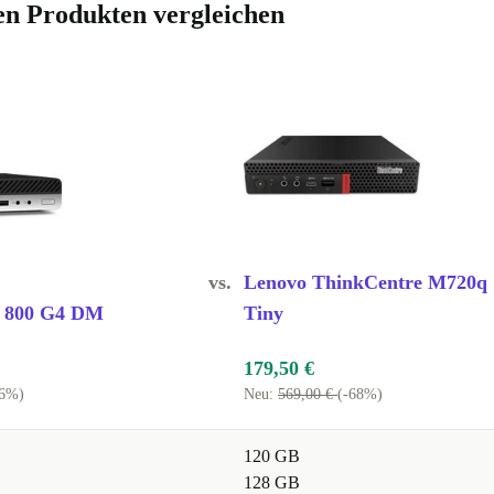
en Produkten vergleichen
ge und kompakte
 Kinder suchen,
.
 robuste
gezeichnete
 Computer.
das
vs.
Lenovo ThinkCentre M720q
M zu schätzen
k 800 G4 DM
Tiny
e Produktivität
179,50 €
76%)
Neu:
569,00 €
(-68%)
g erneuerten
d
120 GB
128 GB