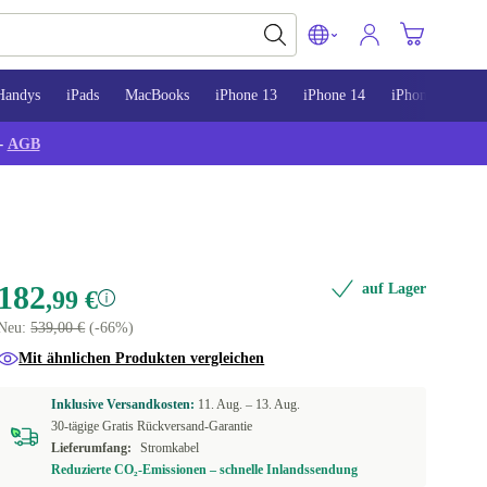
Handys
iPads
MacBooks
iPhone 13
iPhone 14
iPhone 15
-
AGB
182
auf Lager
,99 €
Neu:
539,00 €
(-66%)
Mit ähnlichen Produkten vergleichen
Inklusive Versandkosten:
11. Aug. –
13. Aug.
30-tägige Gratis Rückversand-Garantie
Lieferumfang:
Stromkabel
Reduzierte CO₂-Emissionen – schnelle Inlandssendung