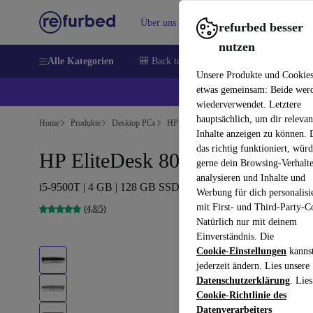
Über uns
Verkaufen
Hilfe
refurbed besser
nutzen
Alle Kategorien
🎒 Back to school
Handys
Laptops
Unsere Produkte und Cookie
etwas gemeinsam: Beide wer
💰 E
wiederverwendet. Letztere
hauptsächlich, um dir relevan
Home
Produkte
Desktop PCs
HP Desktops
Inhalte anzeigen zu können.
das richtig funktioniert, wür
HP EliteDesk 800 G5 DM
gerne dein Browsing-Verhalt
analysieren und Inhalte und
i5-9500T | 4 GB | 128 GB SSD | Win 11 Pro
Werbung für dich personalisi
mit First- und Third-Party-C
(4,8/5)
Natürlich nur mit deinem
Einverständnis. Die
Cookie-Einstellungen
kanns
jederzeit ändern. Lies unsere
Datenschutzerklärung
. Lies
Cookie-Richtlinie des
Datenverarbeiters