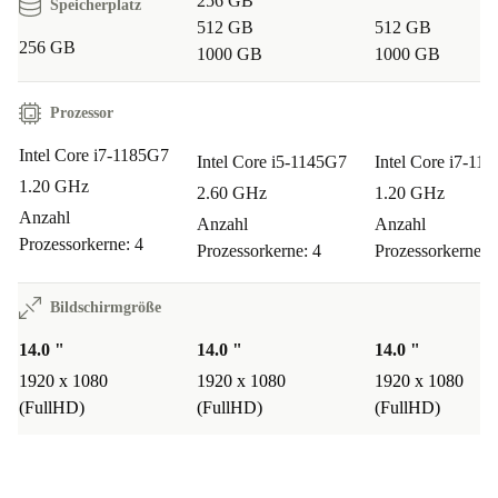
256 GB
Speicherplatz
Entscheidungen treffen und nicht nur neu kaufen wollen. Es
512 GB
512 GB
verbindet Hochleistungscomputer mit einem Engagement für
256 GB
1000 GB
1000 GB
Nachhaltigkeit.
Prozessor
Intel Core i7-1185G7
Intel Core i5-1145G7
Intel Core i7-11
1.20 GHz
2.60 GHz
1.20 GHz
Anzahl
Anzahl
Anzahl
Prozessorkerne: 4
Prozessorkerne: 4
Prozessorkerne: 
Bildschirmgröße
14.0 "
14.0 "
14.0 "
1920 x 1080
1920 x 1080
1920 x 1080
(FullHD)
(FullHD)
(FullHD)