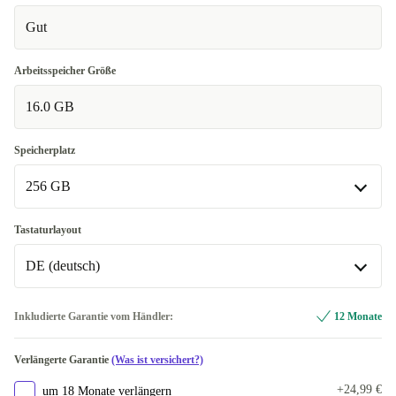
Gut
Arbeitsspeicher Größe
16.0 GB
Speicherplatz
256 GB
256 GB
Tastaturlayout
DE (deutsch)
512 GB
+30,00 €
In anderen Kombinationen verfügbar
DE (deutsch)
Inkludierte Garantie vom Händler:
12 Monate
1000 GB
+403,00 €
In anderen Kombinationen verfügbar
Verlängerte Garantie
(Was ist versichert?)
ND (nordisch)
+353,00 €
+24,99 €
um 18 Monate verlängern