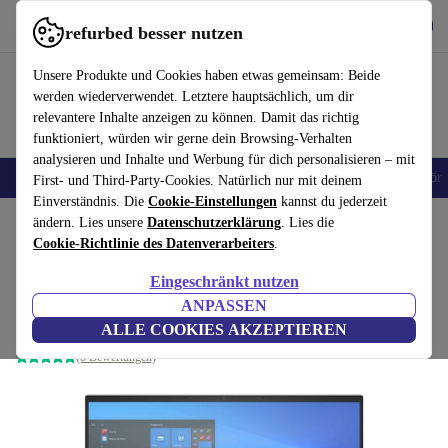
Hol dir die App
Herunterladen
refurbed besser nutzen
refurbed schnell und einfach nutzen
Unsere Produkte und Cookies haben etwas gemeinsam: Beide
werden wiederverwendet. Letztere hauptsächlich, um dir
relevantere Inhalte anzeigen zu können. Damit das richtig
funktioniert, würden wir gerne dein Browsing-Verhalten
analysieren und Inhalte und Werbung für dich personalisieren – mit
🎒 Back to school
Handys
Laptops
Tablets
Smartwatches
Zubehör
First- und Third-Party-Cookies. Natürlich nur mit deinem
Einverständnis. Die
Cookie-Einstellungen
kannst du jederzeit
Home
ändern. Lies unsere
Produkte
Laptops
Datenschutzerklärung
HP Laptops
. Lies die
Cookie-Richtlinie des Datenverarbeiters
.
HP EliteBook x360 1040 G8 |
Eingeschränkt nutzen
i7-1185G7 | 14-Zoll
446
,00 €
ANPASSEN
Neu:
2.579,00 €
16 GB | 256 GB SSD | Win 11 Pro | DE
ALLE COOKIES AKZEPTIEREN
(8 Bewertungen)