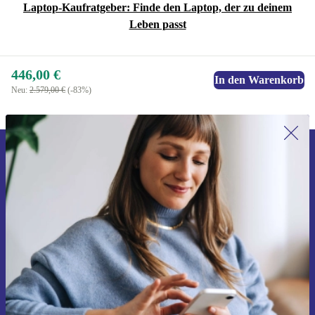
Laptop-Kaufratgeber: Finde den Laptop, der zu deinem
Leben passt
446,00 €
In den Warenkorb
Neu:
2.579,00 €
(-83%)
Erstmals zum Newsletter anmelden,
15 € sparen!
Verpasse kein Angebot mehr.
Gutschein anfordern
Informationen über die Verwendung personenbezogener Daten findest
du in unserer
Datenschutzerklärung
.