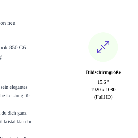
ion neu
Book 850 G6 -
g!
Bildschirmgröße
15.6 "
sein elegantes
1920 x 1080
che Leistung für
(FullHD)
 du dich ganz
l kristallklar dar