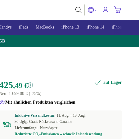
Handys
iPads
MacBooks
iPhone 13
iPhone 14
iPhone 15
GB
425
auf Lager
,49 €
Neu:
1.699,00 €
(-75%)
Mit ähnlichen Produkten vergleichen
Inklusive Versandkosten:
11. Aug. –
13. Aug.
30-tägige Gratis Rückversand-Garantie
Lieferumfang:
Netzadapter
Reduzierte CO₂-Emissionen – schnelle Inlandssendung