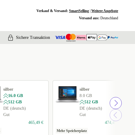
Verkauf & Versand:
SmartSelling
|
Weitere Angebote
Versand aus:
Deutschland
Sichere Transaktion
silber
silber
16.0 GB
8.0 GB
512 GB
512 GB
DE (deutsch)
DE (deutsch)
Gut
Gut
465,49 €
474,49 €
s
Mehr Speicherplatz
1