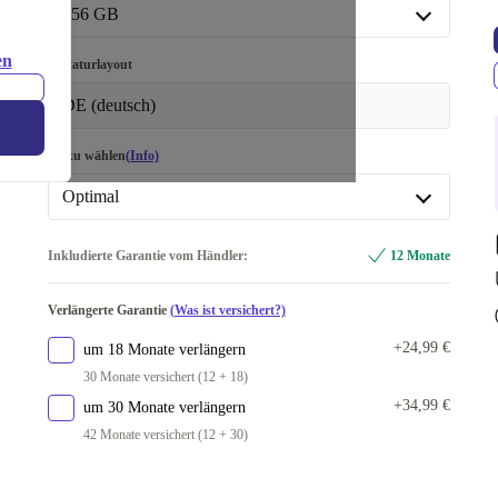
16.0 GB
+29,00 €
256 GB
32.0 GB
+154,50 €
256 GB
en
Tastaturlayout
512 GB
+50,00 €
DE (deutsch)
1000 GB
+60,00 €
Akku wählen
(Info)
Optimal
Optimal
Inkludierte Garantie vom Händler:
12 Monate
Neu
+40,00 €
Verlängerte Garantie
(Was ist versichert?)
+24,99 €
um 18 Monate verlängern
30 Monate versichert (12 + 18)
+34,99 €
um 30 Monate verlängern
42 Monate versichert (12 + 30)