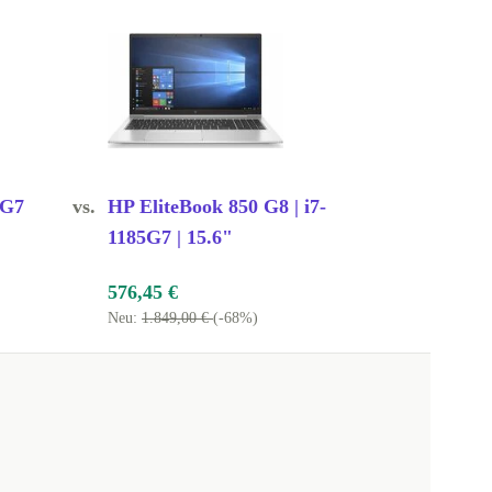
5G7
vs.
HP EliteBook 850 G8 | i7-
1185G7 | 15.6"
576,45 €
Neu:
1.849,00 €
(-68%)