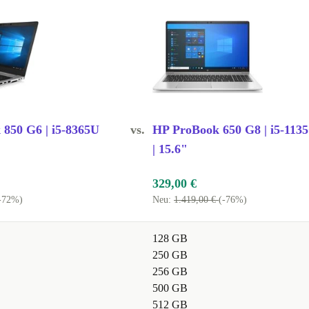
gsstarkes
Langlebigkeit
robusten
, die ein
sste Lösung und
 850 G6 | i5-8365U
vs.
HP ProBook 650 G8 | i5-113
keit des
| 15.6"
auer und
329,00 €
-72%)
Neu:
1.419,00 €
(-76%)
ntscheide dich
vergleichliche
128 GB
z!
250 GB
256 GB
500 GB
512 GB