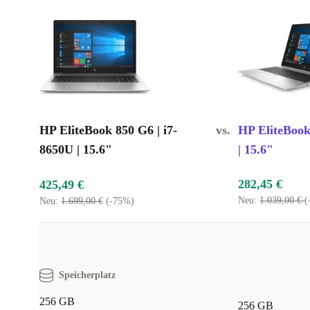
Parents’ Pick:
Gib deinem Kind ein zuverlässiges und leistun
Werkzeug für den Lernerfolg an die Hand, das Leistung und 
miteinander verbindet.
Ideal für Senioren:
Das benutzerfreundliche Design und die 
Funktionen machen es zur perfekten Wahl für ältere Menschen
unkompliziertes, aber leistungsstarkes Gerät suchen.
Nachhaltige Leistung:
Entscheide dich für eine umweltbewu
HP EliteBook 850 G6 | i7-
vs.
HP EliteBook
nicht für einen kompromisslosen Neukauf, denn die Langlebig
8650U | 15.6"
| 15.6"
refurbished EliteBook 850 G6 sorgt für eine längere Lebensd
reduziert den Elektroschrott.
282,45 €
425,49 €
Neu:
1.039,00 €
(
Neu:
1.699,00 €
(-75%)
Hebe dein Computererlebnis auf ein neues Niveau - e
für das generalüberholte HP EliteBook 850 G6 für un
Leistung, Langlebigkeit und einen Hauch von Elegan
Speicherplatz
256 GB
256 GB