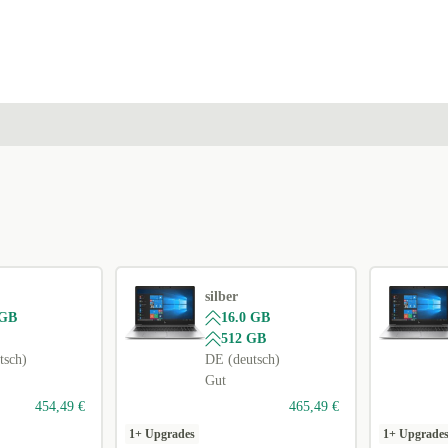
silber
 GB
16.0 GB
512 GB
tsch)
DE (deutsch)
Gut
454,49 €
465,49 €
1+ Upgrades
1+ Upgrade