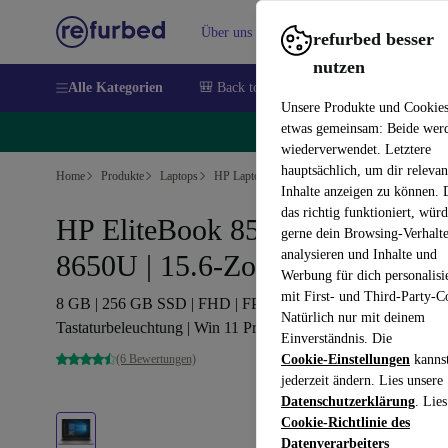
Über uns
Verkaufen
Hilfe
refurbed besser
nutzen
Alle Kategorien
🎒 Back to school
Handys
Laptops
Unsere Produkte und Cookie
etwas gemeinsam: Beide wer
🔥
wiederverwendet. Letztere
hauptsächlich, um dir relevan
Home
Produkte
Laptops
HP Laptops
Inhalte anzeigen zu können.
das richtig funktioniert, wür
HP EliteBook 850 G6 | i7-
gerne dein Browsing-Verhalt
analysieren und Inhalte und
8650U | 15.6-Zoll
Werbung für dich personalisi
mit First- und Third-Party-C
8 GB | 256 GB SSD | FHD | FP | Webcam |
Natürlich nur mit deinem
Tastaturbeleuchtung | Win 11 Pro | DE
Einverständnis. Die
(6 Bewertungen)
Cookie-Einstellungen
kanns
jederzeit ändern. Lies unsere
Datenschutzerklärung
. Lies
Cookie-Richtlinie des
Datenverarbeiters