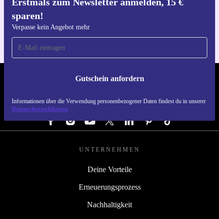
Erstmals zum Newsletter anmelden, 15 €
Hol dir die refurbed-App
sparen!
Für iOS und Android
Verpasse kein Angebot mehr
Gutschein anfordern
REFURBED DEUTSCHLAND - RETHINK NEW.
Informationen über die Verwendung personenbezogener Daten findest du in unserer
FOLGE UNS
Datenschutzerklärung
UNTERNEHMEN
Deine Vorteile
Erneuerungsprozess
Nachhaltigkeit