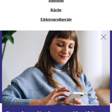
Haushalt
Küche
Elektrogroßgeräte
Erstmals zum Newsletter anmelden,
15 € sparen!
Verpasse kein Angebot mehr.
Gutschein anfordern
Informationen über die Verwendung personenbezogener Daten findest
du in unserer
Datenschutzerklärung
.