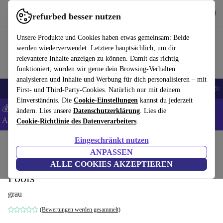
Hol dir die App
Herunterladen
refurbed besser nutzen
refurbed schnell und einfach nutzen
Unsere Produkte und Cookies haben etwas gemeinsam: Beide
werden wiederverwendet. Letztere hauptsächlich, um dir
relevantere Inhalte anzeigen zu können. Damit das richtig
funktioniert, würden wir gerne dein Browsing-Verhalten
analysieren und Inhalte und Werbung für dich personalisieren – mit
🎒 Back to school
Handys
Laptops
Tablets
Smartwatches
Zubehör
First- und Third-Party-Cookies. Natürlich nur mit deinem
Einverständnis. Die
Cookie-Einstellungen
kannst du jederzeit
💰 Extra -5% auf Samsung- und Google-Smartphones - Code:
ändern. Lies unsere
Datenschutzerklärung
. Lies die
ANDROID5 -
AGB
Cookie-Richtlinie des Datenverarbeiters
.
Eingeschränkt nutzen
Home
Produkte
Garten
Pools & Poolzubehör
ANPASSEN
Gre MPF509GY Schutzabdeckung für
ALLE COOKIES AKZEPTIEREN
Pools
grau
(Bewertungen werden gesammelt)