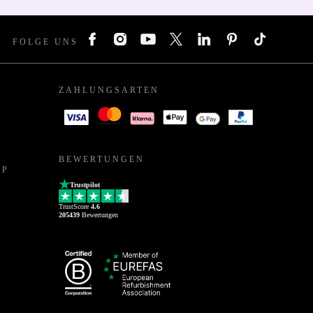
FOLGE UNS
ZAHLUNGSARTEN
BEWERTUNGEN
PP
Trustpilot
TrustScore
4.6
205439
Bewertungen