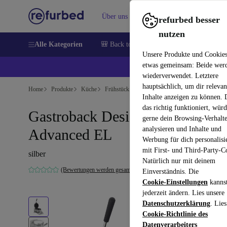
Über uns
Verkaufen
Hilfe
refurbed besser
nutzen
Alle Kategorien
🎒 Back to school
Handys
Laptops
Unsere Produkte und Cookie
etwas gemeinsam: Beide wer
💰 E
wiederverwendet. Letztere
hauptsächlich, um dir relevan
Home
Produkte
Küche
Frühstück
Inhalte anzeigen zu können.
das richtig funktioniert, wür
Gastroback Design Waffeleisen
gerne dein Browsing-Verhalt
analysieren und Inhalte und
Advanced EL
Werbung für dich personalisi
mit First- und Third-Party-C
silber
Natürlich nur mit deinem
(Bewertungen werden gesammelt)
Einverständnis. Die
Cookie-Einstellungen
kanns
jederzeit ändern. Lies unsere
Datenschutzerklärung
. Lies
Cookie-Richtlinie des
Datenverarbeiters