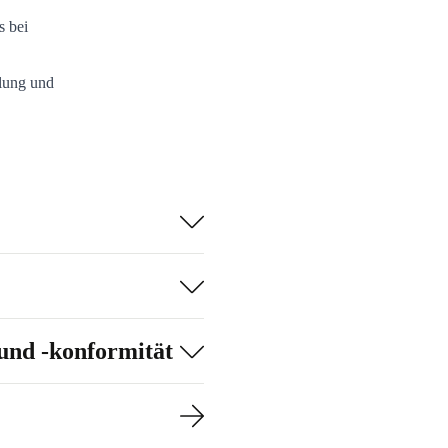
s bei
ilung und
und -konformität