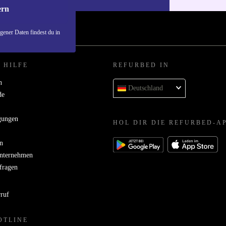
ern
ener Daten findest du in
 HILFE
REFURBED IN
n
Deutschland
de
gungen
HOL DIR DIE REFURBED-A
n
Unternehmen
bfragen
rruf
OTLINE