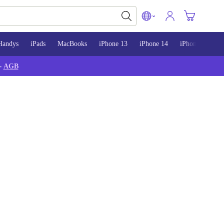
Handys
iPads
MacBooks
iPhone 13
iPhone 14
iPhone 15
-
AGB