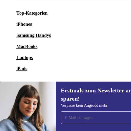
Top-Kategorien
iPhones
Samsung Handys
MacBooks
Laptops
iPads
Erstmals zum Newsletter a
sparen!
Erstmals zum Newsletter
Verpasse kein Angebot mehr
anmelden, 15 € sparen!
Verpasse kein Angebot mehr.
Informatione
unserer
Date