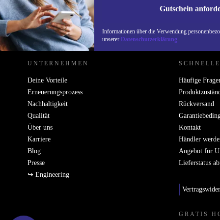
Gutschein anford
REFURBED DEUTSCHLAND - RETHINK NEW.
Informationen über die Verwendung personenbezog
unserer
Datenschutzerklärung
UNTERNEHMEN
SCHNELLE
Deine Vorteile
Häufige Frage
Erneuerungsprozess
Produktzustän
Nachhaltigkeit
Rückversand
Qualität
Garantiebedin
Über uns
Kontakt
Karriere
Händler werde
Blog
Angebot für 
Presse
Lieferstatus a
↪ Engineering
Vertragswide
GRATIS H