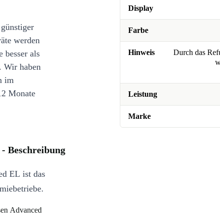
Display
 günstiger
Farbe
räte werden
Hinweis
Durch das Refu
e besser als
w
. Wir haben
n im
12 Monate
Leistung
Marke
 - Beschreibung
d EL ist das
omiebetriebe.
isen Advanced