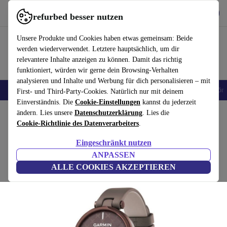
Hol dir die App
Herunterladen
refurbed besser nutzen
refurbed schnell und einfach nutzen
Unsere Produkte und Cookies haben etwas gemeinsam: Beide
werden wiederverwendet. Letztere hauptsächlich, um dir
relevantere Inhalte anzeigen zu können. Damit das richtig
funktioniert, würden wir gerne dein Browsing-Verhalten
analysieren und Inhalte und Werbung für dich personalisieren – mit
🎒 Back to school
Handys
Laptops
Tablets
Smartwatches
Zubehör
First- und Third-Party-Cookies. Natürlich nur mit deinem
Einverständnis. Die
Cookie-Einstellungen
kannst du jederzeit
Home
ändern. Lies unsere
Produkte
Smartwatches
Datenschutzerklärung
. Lies die
Cookie-Richtlinie des Datenverarbeiters
.
Garmin Lily Classic (2021)
Eingeschränkt nutzen
bronze | braun
ANPASSEN
ALLE COOKIES AKZEPTIEREN
(Bewertungen werden gesammelt)