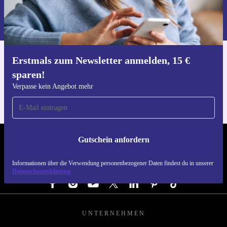
Informationen über die Verwendung personenbezogener Daten findest
du in unserer
Datenschutzerklärung
.
Erstmals zum Newsletter anmelden, 15 €
Hol dir die refurbed-App
sparen!
Für iOS und Android
Verpasse kein Angebot mehr
Gutschein anfordern
REFURBED DEUTSCHLAND - RETHINK NEW.
Informationen über die Verwendung personenbezogener Daten findest du in unserer
FOLGE UNS
Datenschutzerklärung
UNTERNEHMEN