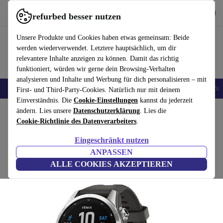
Hol dir die App
Herunterladen
refurbed besser nutzen
refurbed schnell und einfach nutzen
Unsere Produkte und Cookies haben etwas gemeinsam: Beide
werden wiederverwendet. Letztere hauptsächlich, um dir
relevantere Inhalte anzeigen zu können. Damit das richtig
funktioniert, würden wir gerne dein Browsing-Verhalten
analysieren und Inhalte und Werbung für dich personalisieren – mit
🎒 Back to school
Handys
Laptops
Tablets
Smartwatches
Zubehör
First- und Third-Party-Cookies. Natürlich nur mit deinem
Einverständnis. Die
Cookie-Einstellungen
kannst du jederzeit
Home
ändern. Lies unsere
Produkte
Smartwatches
Datenschutzerklärung
. Lies die
Cookie-Richtlinie des Datenverarbeiters
.
Garmin Fenix 7S (2022)
Eingeschränkt nutzen
silber | grau
ANPASSEN
ALLE COOKIES AKZEPTIEREN
(Bewertungen werden gesammelt)