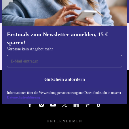
Informationen über die Verwendung personenbezogener Daten findest
du in unserer
Datenschutzerklärung
.
Erstmals zum Newsletter anmelden, 15 €
Hol dir die refurbed-App
sparen!
Für iOS und Android
Verpasse kein Angebot mehr
Gutschein anfordern
REFURBED DEUTSCHLAND - RETHINK NEW.
Informationen über die Verwendung personenbezogener Daten findest du in unserer
FOLGE UNS
Datenschutzerklärung
UNTERNEHMEN