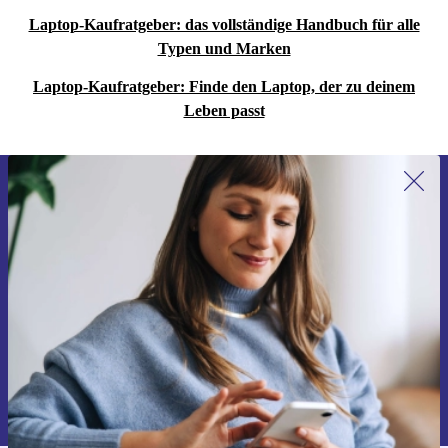
Laptop-Kaufratgeber: das vollständige Handbuch für alle
Typen und Marken
Laptop-Kaufratgeber: Finde den Laptop, der zu deinem
Leben passt
Erstmals zum Newsletter anmelden,
15 € sparen!
Verpasse kein Angebot mehr.
Gutschein anfordern
Informationen über die Verwendung personenbezogener Daten findest
du in unserer
Datenschutzerklärung
.