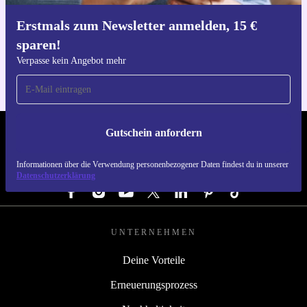
Erstmals zum Newsletter anmelden, 15 €
Hol dir die refurbed-App
sparen!
Für iOS und Android
Verpasse kein Angebot mehr
Gutschein anfordern
REFURBED DEUTSCHLAND - RETHINK NEW.
Informationen über die Verwendung personenbezogener Daten findest du in unserer
FOLGE UNS
Datenschutzerklärung
UNTERNEHMEN
Deine Vorteile
Erneuerungsprozess