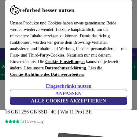
Hol dir die App
Herunterladen
refurbed besser nutzen
refurbed schnell und einfach nutzen
Unsere Produkte und Cookies haben etwas gemeinsam: Beide
werden wiederverwendet. Letztere hauptsächlich, um dir
relevantere Inhalte anzeigen zu können. Damit das richtig
funktioniert, würden wir gerne dein Browsing-Verhalten
analysieren und Inhalte und Werbung für dich personalisieren – mit
🎒 Back to school
Handys
Laptops
Tablets
Smartwatches
Zubehör
First- und Third-Party-Cookies. Natürlich nur mit deinem
Einverständnis. Die
Cookie-Einstellungen
kannst du jederzeit
🔥 Spare 5% EXTRA auf MacBooks und iPads – Code: MACPAD5
ändern. Lies unsere
Datenschutzerklärung
. Lies die
-
AGB
Cookie-Richtlinie des Datenverarbeiters
.
Eingeschränkt nutzen
Home
Produkte
Laptops
Fujitsu Laptops
ANPASSEN
Fujitsu Lifebook U749 | i7-8565U | 14"
ALLE COOKIES AKZEPTIEREN
16 GB | 256 GB SSD | 4G | Win 11 Pro | BE
(1 Bewertung)