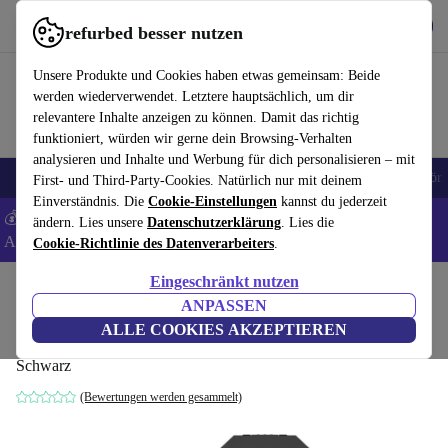
Hol dir die App
Herunterladen
refurbed besser nutzen
refurbed schnell und einfach nutzen
Unsere Produkte und Cookies haben etwas gemeinsam: Beide
werden wiederverwendet. Letztere hauptsächlich, um dir
relevantere Inhalte anzeigen zu können. Damit das richtig
funktioniert, würden wir gerne dein Browsing-Verhalten
analysieren und Inhalte und Werbung für dich personalisieren – mit
🎒 Back to school
Handys
Laptops
Tablets
Smartwatches
Zubehör
First- und Third-Party-Cookies. Natürlich nur mit deinem
Einverständnis. Die
Cookie-Einstellungen
kannst du jederzeit
💰 Extra -5% auf Samsung- und Google-Smartphones - Code:
ändern. Lies unsere
Datenschutzerklärung
. Lies die
ANDROID5 -
AGB
Cookie-Richtlinie des Datenverarbeiters
.
Eingeschränkt nutzen
Home
Produkte
Kameras
Spiegellose Kameras
ANPASSEN
Fujifilm GFX 100S
ALLE COOKIES AKZEPTIEREN
Schwarz
(Bewertungen werden gesammelt)