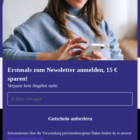
Gutschein anfordern
Informationen über die Verwendung personenbezogener Daten findest
du in unserer
Datenschutzerklärung
.
Erstmals zum Newsletter anmelden, 15 €
Hol dir die refurbed-App
sparen!
Für iOS und Android
Verpasse kein Angebot mehr
Gutschein anfordern
REFURBED DEUTSCHLAND - RETHINK NEW.
Informationen über die Verwendung personenbezogener Daten findest du in unserer
FOLGE UNS
Datenschutzerklärung