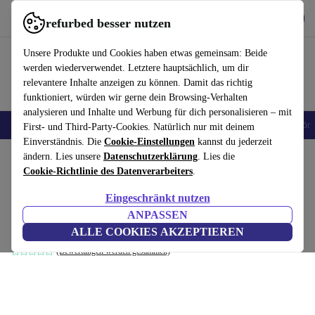
Hol dir die App
Herunterladen
refurbed besser nutzen
refurbed schnell und einfach nutzen
Unsere Produkte und Cookies haben etwas gemeinsam: Beide
werden wiederverwendet. Letztere hauptsächlich, um dir
relevantere Inhalte anzeigen zu können. Damit das richtig
funktioniert, würden wir gerne dein Browsing-Verhalten
analysieren und Inhalte und Werbung für dich personalisieren – mit
🎒 Back to school
Handys
Laptops
Tablets
Smartwatches
Zubehör
First- und Third-Party-Cookies. Natürlich nur mit deinem
Einverständnis. Die
Cookie-Einstellungen
kannst du jederzeit
Home
ändern. Lies unsere
Produkte
Haushalt
Datenschutzerklärung
Möbel
. Lies die
Cookie-Richtlinie des Datenverarbeiters
.
Frame Wandregal mit Brett Eiche
Eingeschränkt nutzen
Schwarz
ANPASSEN
schwarz
ALLE COOKIES AKZEPTIEREN
(Bewertungen werden gesammelt)