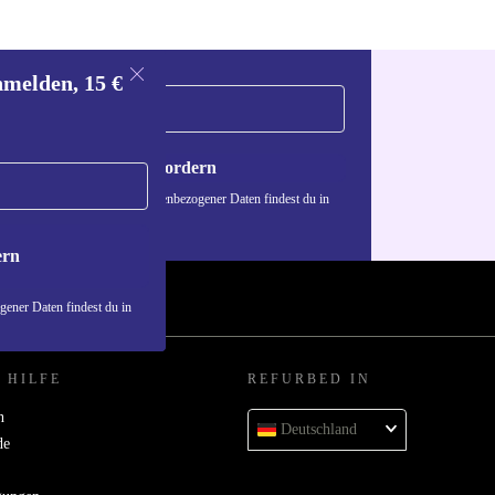
nmelden, 15 €
Gutschein anfordern
n über die Verwendung personenbezogener Daten findest du in
nschutzerklärung
.
ern
ener Daten findest du in
 HILFE
REFURBED IN
n
Deutschland
de