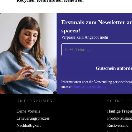
Recycled. Refurbished. Renewed.
Erstmals zum Newsletter a
sparen!
Erstmals zum Newsletter
Verpasse kein Angebot mehr
anmelden, 15 € sparen!
Verpasse kein Angebot mehr.
Informatione
unserer
Date
Gutschein anford
REFURBED DEUTSCHLAND - RETHINK NEW.
Informationen über die Verwendung personenbezog
unserer
Datenschutzerklärung
UNTERNEHMEN
SCHNELLE
Deine Vorteile
Häufige Frage
Erneuerungsprozess
Produktzustän
Nachhaltigkeit
Rückversand