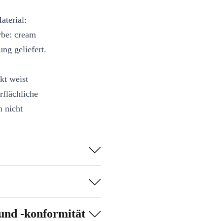
aterial:
rbe: cream
ng geliefert.
kt weist
rflächliche
 nicht
und -konformität