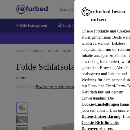
Über uns
Verkaufen
Hilfe
refurbed besser
nutzen
Alle Kategorien
🎒 Back to school
Handys
Laptops
Unsere Produkte und Cookie
etwas gemeinsam: Beide wer
💰 E
wiederverwendet. Letztere
hauptsächlich, um dir relevan
Home
Produkte
Haushalt
Möbel
Inhalte anzeigen zu können.
das richtig funktioniert, wür
Folde Schlafsofa 1-Sitzer Creme
gerne dein Browsing-Verhalt
analysieren und Inhalte und
creme
Werbung für dich personalisi
mit First- und Third-Party-C
(Bewertungen werden gesammelt)
Natürlich nur mit deinem
Einverständnis. Die
Cookie-Einstellungen
kanns
jederzeit ändern. Lies unsere
Datenschutzerklärung
. Lies
Cookie-Richtlinie des
Datenverarbeiters