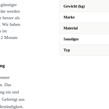
 günstiger
Gewicht (kg)
räte werden
Marke
e besser als
. Wir haben
Material
n im
12 Monate
Sonstiges
Typ
ung
zimmer
n. Das
ung ein und
 Gefertigt aus
Beständigkeit.