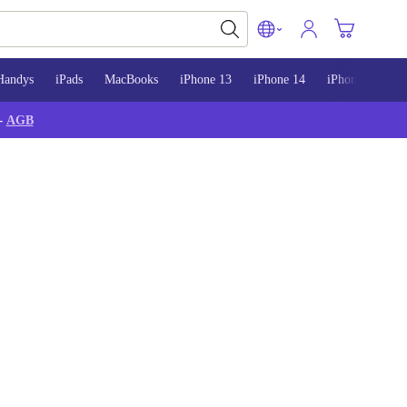
Handys
iPads
MacBooks
iPhone 13
iPhone 14
iPhone 15
-
AGB