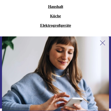
Haushalt
Küche
Elektrogroßgeräte
Erstmals zum Newsletter anmelden,
15 € sparen!
Verpasse kein Angebot mehr.
Gutschein anfordern
Informationen über die Verwendung personenbezogener Daten findest
du in unserer
Datenschutzerklärung
.