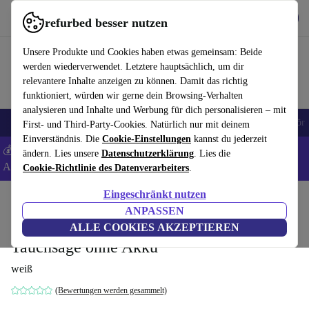
Hol dir die App
Herunterladen
refurbed besser nutzen
refurbed schnell und einfach nutzen
Unsere Produkte und Cookies haben etwas gemeinsam: Beide
werden wiederverwendet. Letztere hauptsächlich, um dir
relevantere Inhalte anzeigen zu können. Damit das richtig
funktioniert, würden wir gerne dein Browsing-Verhalten
analysieren und Inhalte und Werbung für dich personalisieren – mit
🎒 Back to school
Handys
Laptops
Tablets
Smartwatches
Zubehör
First- und Third-Party-Cookies. Natürlich nur mit deinem
Einverständnis. Die
Cookie-Einstellungen
kannst du jederzeit
💰 Extra -5% auf Samsung- und Google-Smartphones - Code:
ändern. Lies unsere
Datenschutzerklärung
. Lies die
ANDROID5 -
AGB
Cookie-Richtlinie des Datenverarbeiters
.
Eingeschränkt nutzen
Home
Produkte
Elektrowerkzeuge
ANPASSEN
Festool TSC 55 KEB-Basic Akku-
ALLE COOKIES AKZEPTIEREN
Tauchsäge ohne Akku
weiß
(Bewertungen werden gesammelt)