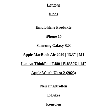
Laptops
Was sind die Anwendungsschwerpunkte der refurbed Festool
TSC 55 KEB-Basic Akku-Tauchsäge ohne Akku?
iPads
Präzise Tauchschnitte bis 55 mm Materialstärke
Perfektes Ablängen von Innentüren – Führungsschiene mit
Empfohlene Produkte
Tauchsäge
iPhone 15
Sägen von Aussparungen in Türen und Küchenarbeitsplatten
Herstellen von Dehnungsfugen in Parkettböden sowie
Samsung Galaxy S23
Schattenfugen
Apple MacBook Air 2020 | 13.3" | M1
Zuschnitt von Plattenmaterial
Lenovo ThinkPad T480 | i5-8350U | 14"
Apple Watch Ultra 2 (2023)
Neu eingetroffen
E-Bikes
Konsolen