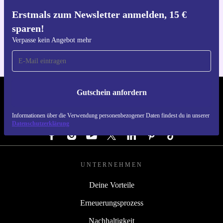
Erstmals zum Newsletter anmelden, 15 €
Hol dir die refurbed-App
sparen!
Für iOS und Android
Verpasse kein Angebot mehr
Gutschein anfordern
REFURBED DEUTSCHLAND - RETHINK NEW.
Informationen über die Verwendung personenbezogener Daten findest du in unserer
FOLGE UNS
Datenschutzerklärung
UNTERNEHMEN
Deine Vorteile
Erneuerungsprozess
Nachhaltigkeit