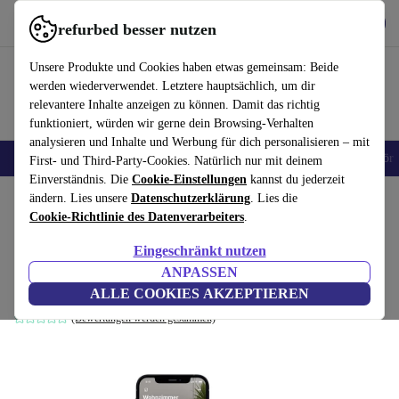
Hol dir die App
Herunterladen
refurbed besser nutzen
refurbed schnell und einfach nutzen
Unsere Produkte und Cookies haben etwas gemeinsam: Beide
werden wiederverwendet. Letztere hauptsächlich, um dir
relevantere Inhalte anzeigen zu können. Damit das richtig
funktioniert, würden wir gerne dein Browsing-Verhalten
analysieren und Inhalte und Werbung für dich personalisieren – mit
🎒 Back to school
Handys
Laptops
Tablets
Smartwatches
Zubehör
First- und Third-Party-Cookies. Natürlich nur mit deinem
Einverständnis. Die
Cookie-Einstellungen
kannst du jederzeit
Home
ändern. Lies unsere
Produkte
Elektrowerkzeuge
Datenschutzerklärung
. Lies die
Cookie-Richtlinie des Datenverarbeiters
.
Eve Room (Apple Home) Raumklima- &
Eingeschränkt nutzen
Luftqualitäts-Monitor
ANPASSEN
silber/schwarz
ALLE COOKIES AKZEPTIEREN
(Bewertungen werden gesammelt)