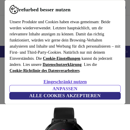
Hol dir die App
Herunterladen
refurbed besser nutzen
refurbed schnell und einfach nutzen
Unsere Produkte und Cookies haben etwas gemeinsam: Beide
werden wiederverwendet. Letztere hauptsächlich, um dir
relevantere Inhalte anzeigen zu können. Damit das richtig
funktioniert, würden wir gerne dein Browsing-Verhalten
analysieren und Inhalte und Werbung für dich personalisieren – mit
🎒 Back to school
Handys
Laptops
Tablets
Smartwatches
Zubehör
First- und Third-Party-Cookies. Natürlich nur mit deinem
Einverständnis. Die
Cookie-Einstellungen
kannst du jederzeit
Home
ändern. Lies unsere
Produkte
Smartwatches
Datenschutzerklärung
. Lies die
Cookie-Richtlinie des Datenverarbeiters
.
Emporia IOMI Bluetooth (2021)
Eingeschränkt nutzen
schwarz | schwarz
ANPASSEN
ALLE COOKIES AKZEPTIEREN
(Bewertungen werden gesammelt)