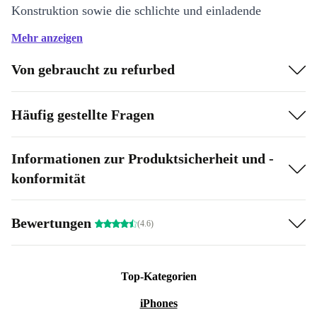
Konstruktion sowie die schlichte und einladende
Formensprache sind sie dafür gemacht viele
Mehr anzeigen
Generationen zu überdauern.
Von gebraucht zu refurbed
discontinued_or_overproduction Das Produkt ist neu und
weist dementsprechend keinerlei Mängel oder
Häufig gestellte Fragen
Gebrauchsspuren auf.
Informationen zur Produktsicherheit und -
konformität
Bewertungen
(4.6)
Top-Kategorien
iPhones