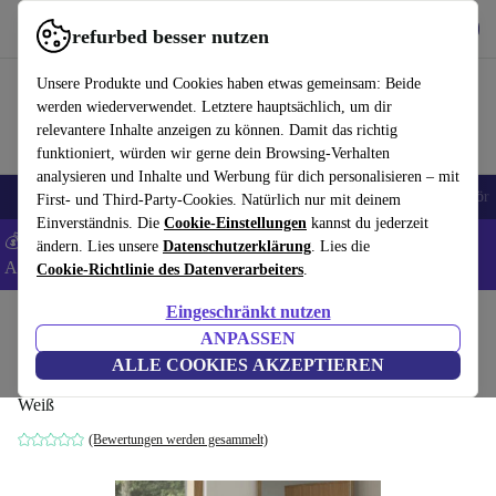
Hol dir die App
Herunterladen
refurbed besser nutzen
refurbed schnell und einfach nutzen
Unsere Produkte und Cookies haben etwas gemeinsam: Beide
werden wiederverwendet. Letztere hauptsächlich, um dir
relevantere Inhalte anzeigen zu können. Damit das richtig
funktioniert, würden wir gerne dein Browsing-Verhalten
analysieren und Inhalte und Werbung für dich personalisieren – mit
🎒 Back to school
Handys
Laptops
Tablets
Smartwatches
Zubehör
First- und Third-Party-Cookies. Natürlich nur mit deinem
Einverständnis. Die
Cookie-Einstellungen
kannst du jederzeit
💰 Extra -5% auf Samsung- und Google-Smartphones - Code:
ändern. Lies unsere
Datenschutzerklärung
. Lies die
ANDROID5 -
AGB
Cookie-Richtlinie des Datenverarbeiters
.
Eingeschränkt nutzen
Home
Produkte
Haushalt
Möbel
ANPASSEN
Eli Sitzbank Eichenholz 66510
ALLE COOKIES AKZEPTIEREN
Weiß
(Bewertungen werden gesammelt)