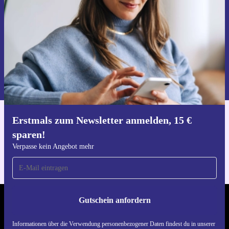
Gutschein anfordern
Informationen über die Verwendung personenbezogener Daten findest
du in unserer
Datenschutzerklärung
.
Erstmals zum Newsletter anmelden, 15 €
Hol dir die refurbed-App
sparen!
Für iOS und Android
Verpasse kein Angebot mehr
Gutschein anfordern
REFURBED DEUTSCHLAND - RETHINK NEW.
Informationen über die Verwendung personenbezogener Daten findest du in unserer
FOLGE UNS