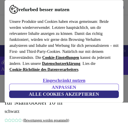
Hol dir die App
Herunterladen
refurbed besser nutzen
refurbed schnell und einfach nutzen
Unsere Produkte und Cookies haben etwas gemeinsam: Beide
werden wiederverwendet. Letztere hauptsächlich, um dir
relevantere Inhalte anzeigen zu können. Damit das richtig
funktioniert, würden wir gerne dein Browsing-Verhalten
analysieren und Inhalte und Werbung für dich personalisieren – mit
🎒 Back to school
Handys
Laptops
Tablets
Smartwatches
Zubehör
First- und Third-Party-Cookies. Natürlich nur mit deinem
Einverständnis. Die
Cookie-Einstellungen
kannst du jederzeit
💰 Extra -5% auf Samsung- und Google-Smartphones - Code:
ändern. Lies unsere
Datenschutzerklärung
. Lies die
ANDROID5 -
AGB
Cookie-Richtlinie des Datenverarbeiters
.
Eingeschränkt nutzen
Home
Produkte
Garten
Rasenmäher
ANPASSEN
Ecovacs GEX010001 Verlängerungskabel
ALLE COOKIES AKZEPTIEREN
für Mähroboter 10 m
schwarz
(Bewertungen werden gesammelt)