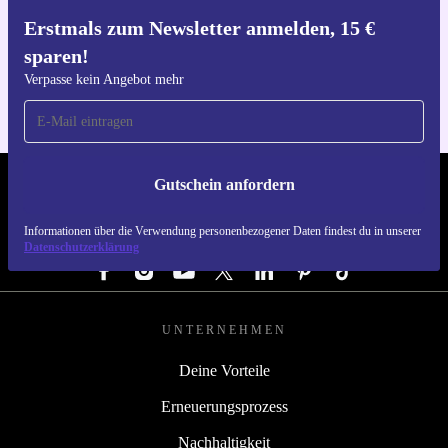
Erstmals zum Newsletter anmelden, 15 €
Hol dir die refurbed-App
sparen!
Für iOS und Android
Verpasse kein Angebot mehr
Gutschein anfordern
REFURBED DEUTSCHLAND - RETHINK NEW.
Informationen über die Verwendung personenbezogener Daten findest du in unserer
FOLGE UNS
Datenschutzerklärung
UNTERNEHMEN
Deine Vorteile
Erneuerungsprozess
Nachhaltigkeit