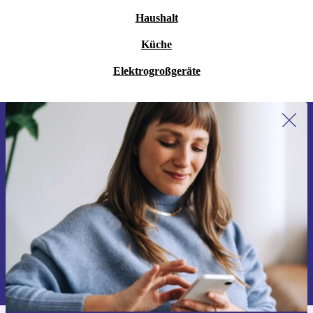
Haushalt
Küche
Elektrogroßgeräte
Erstmals zum Newsletter anmelden,
15 € sparen!
Verpasse kein Angebot mehr.
Gutschein anfordern
Informationen über die Verwendung personenbezogener Daten findest
du in unserer
Datenschutzerklärung
.