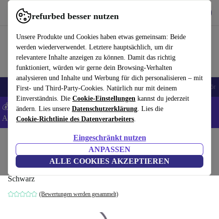
Hol dir die App
Herunterladen
refurbed besser nutzen
refurbed schnell und einfach nutzen
Unsere Produkte und Cookies haben etwas gemeinsam: Beide
werden wiederverwendet. Letztere hauptsächlich, um dir
relevantere Inhalte anzeigen zu können. Damit das richtig
funktioniert, würden wir gerne dein Browsing-Verhalten
analysieren und Inhalte und Werbung für dich personalisieren – mit
🎒 Back to school
Handys
Laptops
Tablets
Smartwatches
Zubehör
First- und Third-Party-Cookies. Natürlich nur mit deinem
Einverständnis. Die
Cookie-Einstellungen
kannst du jederzeit
💰 Extra -5% auf Samsung- und Google-Smartphones - Code:
ändern. Lies unsere
Datenschutzerklärung
. Lies die
ANDROID5 -
AGB
Cookie-Richtlinie des Datenverarbeiters
.
Eingeschränkt nutzen
Home
Produkte
Zubehör
Konsolen Zubehör
ANPASSEN
Freaks And Geeks E-Sport Pro FPS-100
ALLE COOKIES AKZEPTIEREN
Schwarz
(Bewertungen werden gesammelt)