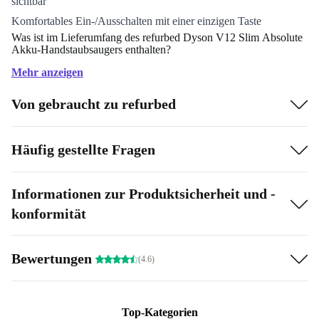
sichtbar
Komfortables Ein-/Ausschalten mit einer einzigen Taste
Was ist im Lieferumfang des refurbed Dyson V12 Slim Absolute
Akku-Handstaubsaugers enthalten?
Dyson V12 Slim Absolute
Mehr anzeigen
Bodendüse mit Technologie zur Stauberkennung
Von gebraucht zu refurbed
Motorbar Bodendüse
Haardüse
Häufig gestellte Fragen
Flex-Adapter
Kombi-Zubehördüse
Fugendüse
Informationen zur Produktsicherheit und -
Zubehörhalterung für das Saugrohr
konformität
Wandhalterung
Ladegerät
Bewertungen
(4.6)
Top-Kategorien