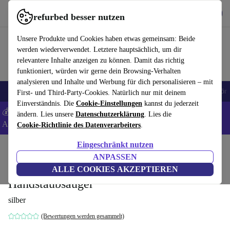
Hol dir die App
Herunterladen
refurbed besser nutzen
refurbed schnell und einfach nutzen
Unsere Produkte und Cookies haben etwas gemeinsam: Beide
werden wiederverwendet. Letztere hauptsächlich, um dir
relevantere Inhalte anzeigen zu können. Damit das richtig
funktioniert, würden wir gerne dein Browsing-Verhalten
analysieren und Inhalte und Werbung für dich personalisieren – mit
🎒 Back to school
Handys
Laptops
Tablets
Smartwatches
Zubehör
First- und Third-Party-Cookies. Natürlich nur mit deinem
Einverständnis. Die
Cookie-Einstellungen
kannst du jederzeit
💰 Extra -5% auf Samsung- und Google-Smartphones - Code:
ändern. Lies unsere
Datenschutzerklärung
. Lies die
ANDROID5 -
AGB
Cookie-Richtlinie des Datenverarbeiters
.
Eingeschränkt nutzen
Home
Produkte
Haushalt
Bodenpflege
Akku Handstaubsauger
ANPASSEN
Dyson V12 Slim Absolute Akku-
ALLE COOKIES AKZEPTIEREN
Handstaubsauger
silber
(Bewertungen werden gesammelt)