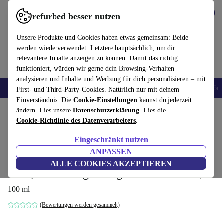
Hol dir die App
Herunterladen
refurbed besser nutzen
refurbed schnell und einfach nutzen
Unsere Produkte und Cookies haben etwas gemeinsam: Beide
werden wiederverwendet. Letztere hauptsächlich, um dir
relevantere Inhalte anzeigen zu können. Damit das richtig
funktioniert, würden wir gerne dein Browsing-Verhalten
analysieren und Inhalte und Werbung für dich personalisieren – mit
🎒 Back to school
Handys
Laptops
Tablets
Smartwatches
Zubehör
First- und Third-Party-Cookies. Natürlich nur mit deinem
Einverständnis. Die
Cookie-Einstellungen
kannst du jederzeit
Home
ändern. Lies unsere
Produkte
Haushalt
Datenschutzerklärung
Zubehör für Haushaltsgeräte
. Lies die
Cookie-Richtlinie des Datenverarbeiters
.
Direkt vom Hersteller
Eingeschränkt nutzen
Dyson Chitosan™ Pre-Styling
ANPASSEN
Creme für glattes bis welliges
59
,00 €
ALLE COOKIES AKZEPTIEREN
Haar, reichhaltige Pflege
Neu:
69,00 €
100 ml
(Bewertungen werden gesammelt)