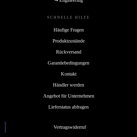
↪ Engineering
Für weiches, glänzendes, geschmeidigeres Haar mit langem Halt.¹
SCHNELLE HILFE
¹Im Vergleich zu unbehandeltem Haar.
Häufige Fragen
²Getestet bei einer relativen Luftfeuchtigkeit von 80 %.
Produktzustände
Rückversand
Garantiebedingungen
Kontakt
Händler werden
Angebot für Unternehmen
Lieferstatus abfragen
Vertragswiderruf