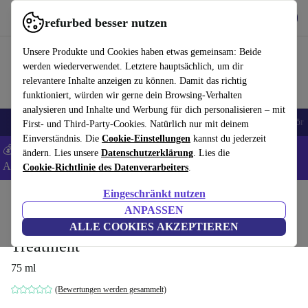
Hol dir die App
Herunterladen
refurbed besser nutzen
refurbed schnell und einfach nutzen
Unsere Produkte und Cookies haben etwas gemeinsam: Beide
werden wiederverwendet. Letztere hauptsächlich, um dir
relevantere Inhalte anzeigen zu können. Damit das richtig
funktioniert, würden wir gerne dein Browsing-Verhalten
analysieren und Inhalte und Werbung für dich personalisieren – mit
🎒 Back to school
Handys
Laptops
Tablets
Smartwatches
Zubehör
First- und Third-Party-Cookies. Natürlich nur mit deinem
Einverständnis. Die
Cookie-Einstellungen
kannst du jederzeit
💰 Extra -5% auf Samsung- und Google-Smartphones - Code:
ändern. Lies unsere
Datenschutzerklärung
. Lies die
ANDROID5 -
AGB
Cookie-Richtlinie des Datenverarbeiters
.
Eingeschränkt nutzen
Home
Produkte
Haushalt
Zubehör für Haushaltsgeräte
ANPASSEN
Dyson Amino™ Leave-in Scalp Bubble
ALLE COOKIES AKZEPTIEREN
Treatment
75 ml
(Bewertungen werden gesammelt)