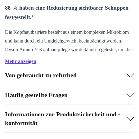
88 % haben eine Reduzierung sichtbarer Schuppen
festgestellt.⁴
Die Kopfhautbarriere besteht aus einem komplexen Mikrobiom
und kann durch ein Ungleichgewicht beeinträchtigt werden.
Dyson Amino™ Kopfhautpflege wurde klinisch getestet, um die
Kopfhaut zu hydratisieren, zu beruhigen und zu stärken.
Mehr anzeigen
Unser Hauptinhaltsstoff für das Kopfhautserum, die Dyson
Von gebraucht zu refurbed
Amino11™ Mischung, enthält von Dyson Farming angebaute
Gerste sowie 11 Aminosäuren.
In Kombination mit Niacinamid, Ectoin®* Natural, Koffein und
Häufig gestellte Fragen
Hefeextrakt sorgt es für ein optimales Kopfhautklima. 87 %
berichten von voller aussehendem Haar.²
Informationen zur Produktsicherheit und -
Fördert volleres, gesünder aussehendes Haar, indem die
konformität
Kopfhautbarriere geschützt und unterstützt wird.
Pflege für trockene Kopfhaut: Erhöht sofort den