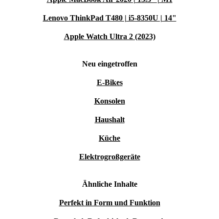
für ein frisches, reines Aroma.
Verwendung
Lenovo ThinkPad T480 | i5-8350U | 14"
Dermatologisch getestet für alle Haar- und
Apple Watch Ultra 2 (2023)
Kopfhauttypen.
Neu eingetroffen
Anwendung: Teile dein feuchtes oder trockenes Haar in
E-Bikes
Abschnitte auf, trage das Kopfhautserum direkt auf die Kopfhaut
auf und massiere es ein. Alternativ kannst du es ebenfalls in die
Konsolen
Hand dosieren, bevor du es aufträgst.
Haushalt
Dosierung: 8-10 Pumpstöße verwenden, um die gesamte
Küche
Kopfhaut abzudecken. Oder je nach Bedarf auf den Zielbereich
auftragen. Für beste Ergebnisse täglich anwenden.
Elektrogroßgeräte
Kopfhautserum bei Juckreiz und trockener Kopfhaut: Spendet
Feuchtigkeit, schützt und bringt die Kopfhaut ins Gleichgewicht.
Ähnliche Inhalte
Vollständige Inhaltsstoffe:
Perfekt in Form und Funktion
Aqua (Wasser/Eau), Glycerin, Niacinamid, 1,2-