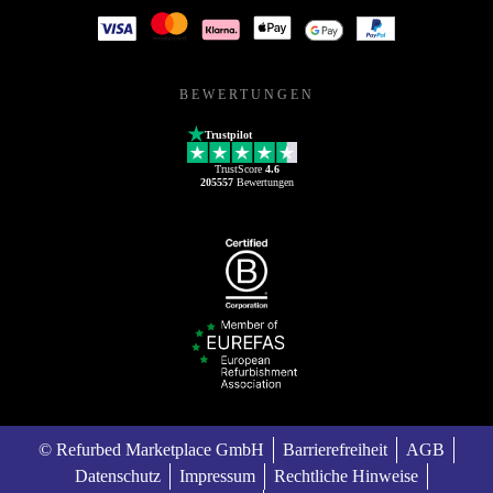
BEWERTUNGEN
Trustpilot
TrustScore
4.6
205557
Bewertungen
© Refurbed Marketplace GmbH
Barrierefreiheit
AGB
Datenschutz
Impressum
Rechtliche Hinweise