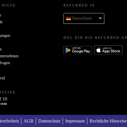
 HILFE
REFURBED IN
n
Deutschland
de
gungen
HOL DIR DIE REFURBED-A
n
Unternehmen
bfragen
rruf
OTLINE
2 10
 19:00
ierefreiheit
AGB
Datenschutz
Impressum
Rechtliche Hinweise