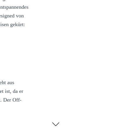
entspannendes
esigned von
isen gekürt:
eht aus
t ist, da er
t. Der Off-
Marke und wir