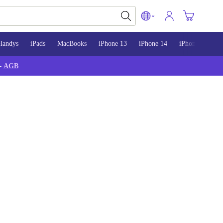
Handys
iPads
MacBooks
iPhone 13
iPhone 14
iPhone 15
-
AGB