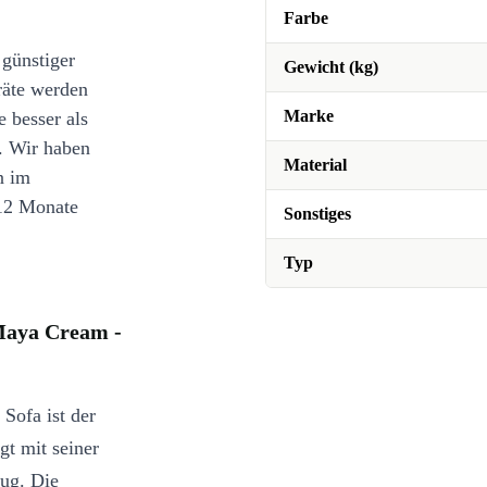
Farbe
 günstiger
Gewicht (kg)
räte werden
Marke
e besser als
. Wir haben
Material
n im
12 Monate
Sonstiges
Typ
Maya Cream -
Sofa ist der
t mit seiner
ug. Die