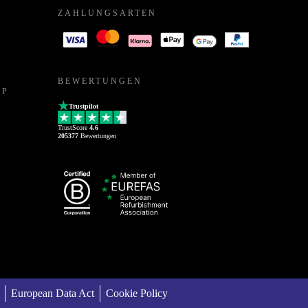
ZAHLUNGSARTEN
BEWERTUNGEN
PP
Trustpilot
TrustScore
4.6
205377
Bewertungen
European Data Act
Cookie Policy