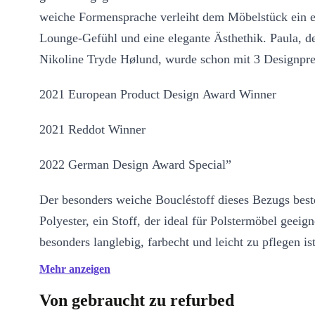
weiche Formensprache verleiht dem Möbelstück ein 
Lounge-Gefühl und eine elegante Ästhethik. Paula, d
Nikoline Tryde Hølund, wurde schon mit 3 Designpre
2021 European Product Design Award Winner
2021 Reddot Winner
2022 German Design Award Special”
Der besonders weiche Boucléstoff dieses Bezugs best
Polyester, ein Stoff, der ideal für Polstermöbel geeigne
besonders langlebig, farbecht und leicht zu pflegen is
White Farbton Maya Cream ist ein Klassiker dieser 
Mehr anzeigen
von unseren Kurationsteam heissgeliebt.
Von gebraucht zu refurbed