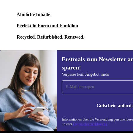
Ähnliche Inhalte
Perfekt in Form und Funktion
Recycled. Refurbished. Renewed.
Erstmals zum Newsletter a
sparen!
Erstmals zum Newsletter
Verpasse kein Angebot mehr
anmelden, 15 € sparen!
Verpasse kein Angebot mehr.
Informatione
unserer
Date
Gutschein anford
REFURBED DEUTSCHLAND - RETHINK NEW.
Informationen über die Verwendung personenbezog
unserer
Datenschutzerklärung