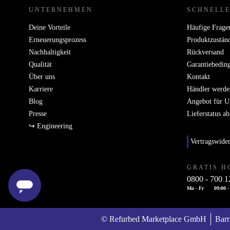
UNTERNEHMEN
SCHNELLE
Deine Vorteile
Häufige Frage
Erneuerungsprozess
Produktzustän
Nachhaltigkeit
Rückversand
Qualität
Garantiebedin
Über uns
Kontakt
Karriere
Händler werde
Blog
Angebot für 
Presse
Lieferstatus a
↪ Engineering
Vertragswide
GRATIS H
0800 - 700 1
Mo - Fr
09:00 -
© Refurbed Marketplace GmbH
Barr