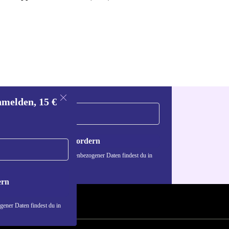
nmelden, 15 €
Gutschein anfordern
n über die Verwendung personenbezogener Daten findest du in
nschutzerklärung
.
ern
ener Daten findest du in