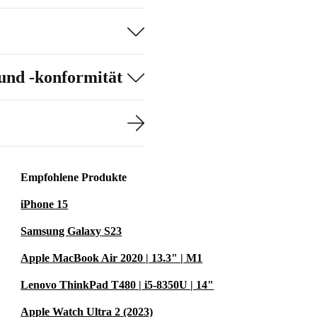
wertigem HR-
 an
und -konformität
ist geringe
Empfohlene Produkte
baren Bereich.
mutzungen an
iPhone 15
hte die
Samsung Galaxy S23
Apple MacBook Air 2020 | 13.3" | M1
Lenovo ThinkPad T480 | i5-8350U | 14"
Apple Watch Ultra 2 (2023)