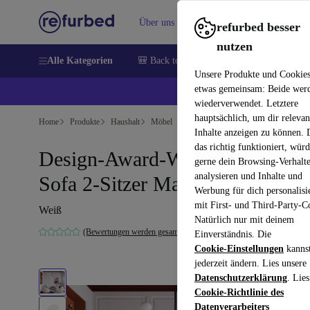
Über uns
Verkaufen
Hilfe
refurbed besser
nutzen
Alle Kategorien
🎒 Back to school
Handys
Laptops
Unsere Produkte und Cookie
etwas gemeinsam: Beide wer
💰 E
wiederverwendet. Letztere
hauptsächlich, um dir relevan
Home
Produkte
Haushalt
Möbel
Inhalte anzeigen zu können.
das richtig funktioniert, wür
Design-Award-Winning Paula
gerne dein Browsing-Verhalt
analysieren und Inhalte und
Sofa 2-Sitzer Maya Cream
Werbung für dich personalisi
mit First- und Third-Party-C
Weiß
Natürlich nur mit deinem
(Bewertungen werden gesammelt)
Einverständnis. Die
Cookie-Einstellungen
kanns
jederzeit ändern. Lies unsere
Datenschutzerklärung
. Lies
Cookie-Richtlinie des
Datenverarbeiters