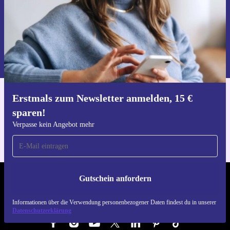
Gutschein anfordern
Informationen über die Verwendung personenbezogener Daten findest
du in unserer
Datenschutzerklärung
.
Erstmals zum Newsletter anmelden, 15 €
Hol dir die refurbed-App
sparen!
Für iOS und Android
Verpasse kein Angebot mehr
Gutschein anfordern
REFURBED DEUTSCHLAND - RETHINK NEW.
Informationen über die Verwendung personenbezogener Daten findest du in unserer
FOLGE UNS
Datenschutzerklärung