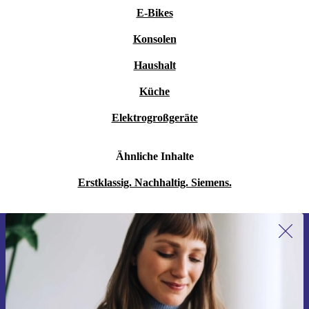
Entkalkungsprogramm
E-Bikes
Spülmaschinengeeignete Abtropfschale mit Wasserstandsanzeiger
Konsolen
und Tassenabstellfläche mit Schutz vor Kratzern
Haushalt
Küche
Elektrogroßgeräte
Ähnliche Inhalte
Erstklassig. Nachhaltig. Siemens.
Erstmals zum Newsletter anmelden,
15 € sparen!
Verpasse kein Angebot mehr.