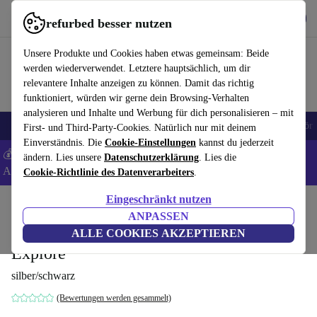
Hol dir die App
Herunterladen
refurbed besser nutzen
refurbed schnell und einfach nutzen
Unsere Produkte und Cookies haben etwas gemeinsam: Beide
werden wiederverwendet. Letztere hauptsächlich, um dir
relevantere Inhalte anzeigen zu können. Damit das richtig
funktioniert, würden wir gerne dein Browsing-Verhalten
analysieren und Inhalte und Werbung für dich personalisieren – mit
🎒 Back to school
Handys
Laptops
Tablets
Smartwatches
Zubehör
First- und Third-Party-Cookies. Natürlich nur mit deinem
Einverständnis. Die
Cookie-Einstellungen
kannst du jederzeit
💰 Extra -5% auf Samsung- und Google-Smartphones - Code:
ändern. Lies unsere
Datenschutzerklärung
. Lies die
ANDROID5 -
AGB
Cookie-Richtlinie des Datenverarbeiters
.
Eingeschränkt nutzen
Home
Produkte
Küche
Getränke
Kaffee
ANPASSEN
De'Longhi ECAM 450.76.T Eletta
ALLE COOKIES AKZEPTIEREN
Explore
silber/schwarz
(Bewertungen werden gesammelt)