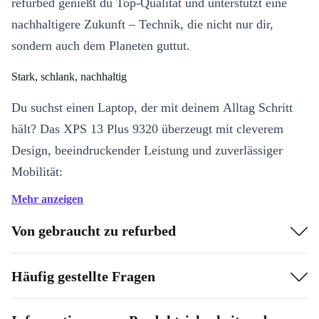
refurbed genießt du Top-Qualität und unterstützt eine
nachhaltigere Zukunft – Technik, die nicht nur dir,
sondern auch dem Planeten guttut.
Stark, schlank, nachhaltig
Du suchst einen Laptop, der mit deinem Alltag Schritt
hält? Das XPS 13 Plus 9320 überzeugt mit cleverem
Design, beeindruckender Leistung und zuverlässiger
Mobilität:
Mehr anzeigen
12-Kern Intel Core i5-Prozessor
: Multitasking läuft flüssig, egal
ob beim Arbeiten, Streamen oder Surfen.
Von gebraucht zu refurbed
Hochauflösendes 13,4” Display
: Genieße gestochen scharfe
Bilder, intensive Farben und entspanntes Arbeiten – unterwegs
Häufig gestellte Fragen
und zu Hause.
Intel Iris Xe Graphics
: Lass deiner Kreativität freien Lauf,