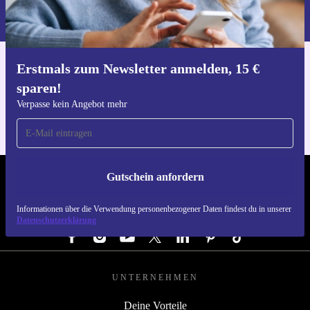
Informationen über die Verwendung personenbezogener Daten findest
Umwelt.
du in unserer
Datenschutzerklärung
.
Erstmals zum Newsletter anmelden, 15 €
Hol dir die refurbed-App
sparen!
Für iOS und Android
Verpasse kein Angebot mehr
Gutschein anfordern
REFURBED DEUTSCHLAND - RETHINK NEW.
Informationen über die Verwendung personenbezogener Daten findest du in unserer
FOLGE UNS
Datenschutzerklärung
UNTERNEHMEN
Deine Vorteile