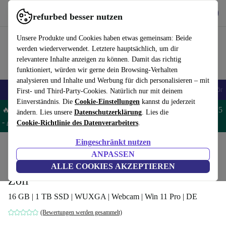
Hol dir die App
Herunterladen
refurbed besser nutzen
refurbed schnell und einfach nutzen
Unsere Produkte und Cookies haben etwas gemeinsam: Beide
werden wiederverwendet. Letztere hauptsächlich, um dir
relevantere Inhalte anzeigen zu können. Damit das richtig
funktioniert, würden wir gerne dein Browsing-Verhalten
analysieren und Inhalte und Werbung für dich personalisieren – mit
🎒 Back to school
Handys
Laptops
Tablets
Smartwatches
Zubehör
First- und Third-Party-Cookies. Natürlich nur mit deinem
Einverständnis. Die
Cookie-Einstellungen
kannst du jederzeit
🔥 Spare 5% EXTRA auf MacBooks und iPads – Code: MACPAD5
ändern. Lies unsere
Datenschutzerklärung
. Lies die
-
AGB
Cookie-Richtlinie des Datenverarbeiters
.
Eingeschränkt nutzen
Home
Produkte
Laptops
Dell Laptops
ANPASSEN
Dell XPS 13 Plus 9320 | i5-1240P | 13.4-
ALLE COOKIES AKZEPTIEREN
Zoll
16 GB | 1 TB SSD | WUXGA | Webcam | Win 11 Pro | DE
(Bewertungen werden gesammelt)