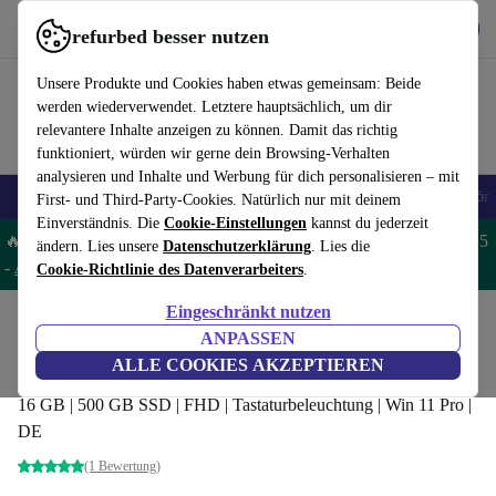
Hol dir die App
Herunterladen
refurbed besser nutzen
refurbed schnell und einfach nutzen
Unsere Produkte und Cookies haben etwas gemeinsam: Beide
werden wiederverwendet. Letztere hauptsächlich, um dir
relevantere Inhalte anzeigen zu können. Damit das richtig
funktioniert, würden wir gerne dein Browsing-Verhalten
analysieren und Inhalte und Werbung für dich personalisieren – mit
🎒 Back to school
Handys
Laptops
Tablets
Smartwatches
Zubehör
First- und Third-Party-Cookies. Natürlich nur mit deinem
Einverständnis. Die
Cookie-Einstellungen
kannst du jederzeit
🔥 Spare 5% EXTRA auf MacBooks und iPads – Code: MACPAD5
ändern. Lies unsere
Datenschutzerklärung
. Lies die
-
AGB
Cookie-Richtlinie des Datenverarbeiters
.
Eingeschränkt nutzen
Home
Produkte
Laptops
Dell Laptops
ANPASSEN
Dell XPS 13 9380 | i7-8665U | 13.3"
ALLE COOKIES AKZEPTIEREN
16 GB | 500 GB SSD | FHD | Tastaturbeleuchtung | Win 11 Pro |
DE
(1 Bewertung)