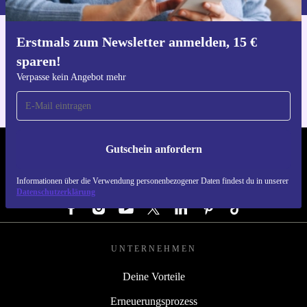
Erstmals zum Newsletter anmelden, 15 €
Hol dir die refurbed-App
sparen!
Für iOS und Android
Verpasse kein Angebot mehr
Gutschein anfordern
REFURBED DEUTSCHLAND - RETHINK NEW.
Informationen über die Verwendung personenbezogener Daten findest du in unserer
FOLGE UNS
Datenschutzerklärung
UNTERNEHMEN
Deine Vorteile
Erneuerungsprozess