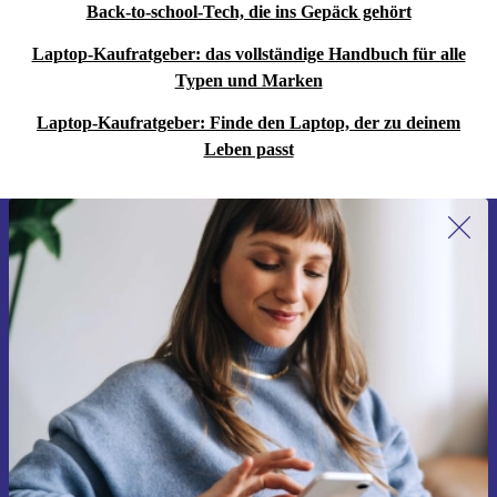
Back-to-school-Tech, die ins Gepäck gehört
Laptop-Kaufratgeber: das vollständige Handbuch für alle
Typen und Marken
Laptop-Kaufratgeber: Finde den Laptop, der zu deinem
Leben passt
Erstmals zum Newsletter anmelden,
15 € sparen!
Verpasse kein Angebot mehr.
Gutschein anfordern
Informationen über die Verwendung personenbezogener Daten findest
du in unserer
Datenschutzerklärung
.