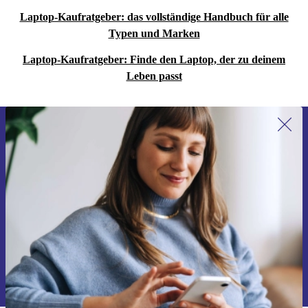
Laptop-Kaufratgeber: das vollständige Handbuch für alle
Typen und Marken
Laptop-Kaufratgeber: Finde den Laptop, der zu deinem
Leben passt
Erstmals zum Newsletter anmelden,
15 € sparen!
Verpasse kein Angebot mehr.
Gutschein anfordern
Informationen über die Verwendung personenbezogener Daten findest
du in unserer
Datenschutzerklärung
.