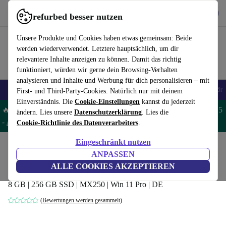
Hol dir die App
Herunterladen
refurbed besser nutzen
refurbed schnell und einfach nutzen
Unsere Produkte und Cookies haben etwas gemeinsam: Beide
werden wiederverwendet. Letztere hauptsächlich, um dir
relevantere Inhalte anzeigen zu können. Damit das richtig
funktioniert, würden wir gerne dein Browsing-Verhalten
analysieren und Inhalte und Werbung für dich personalisieren – mit
🎒 Back to school
Handys
Laptops
Tablets
Smartwatches
Zubehör
First- und Third-Party-Cookies. Natürlich nur mit deinem
Einverständnis. Die
Cookie-Einstellungen
kannst du jederzeit
🔥 Spare 5% EXTRA auf MacBooks und iPads – Code: MACPAD5
ändern. Lies unsere
Datenschutzerklärung
. Lies die
-
AGB
Cookie-Richtlinie des Datenverarbeiters
.
Eingeschränkt nutzen
Home
Produkte
Laptops
Dell Laptops
ANPASSEN
Dell Vostro 5490 | i7-10510U | 14"
ALLE COOKIES AKZEPTIEREN
8 GB | 256 GB SSD | MX250 | Win 11 Pro | DE
(Bewertungen werden gesammelt)