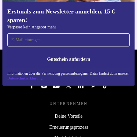
Erstmals zum Newsletter anmelden, 15 €
Hol dir die refurbed-App
sparen!
Für iOS und Android
Verpasse kein Angebot mehr
Gutschein anfordern
REFURBED DEUTSCHLAND - RETHINK NEW.
Informationen über die Verwendung personenbezogener Daten findest du in unserer
FOLGE UNS
Datenschutzerklärung
UNTERNEHMEN
Deine Vorteile
Erneuerungsprozess