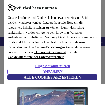
Hol dir die App
Herunterladen
refurbed besser nutzen
refurbed schnell und einfach nutzen
Unsere Produkte und Cookies haben etwas gemeinsam: Beide
werden wiederverwendet. Letztere hauptsächlich, um dir
relevantere Inhalte anzeigen zu können. Damit das richtig
funktioniert, würden wir gerne dein Browsing-Verhalten
analysieren und Inhalte und Werbung für dich personalisieren – mit
🎒 Back to school
Handys
Laptops
Tablets
Smartwatches
Zubehör
First- und Third-Party-Cookies. Natürlich nur mit deinem
Einverständnis. Die
Cookie-Einstellungen
kannst du jederzeit
Home
ändern. Lies unsere
Produkte
Monitore
Datenschutzerklärung
. Lies die
Cookie-Richtlinie des Datenverarbeiters
.
Dell UltraSharp UP3216Q | 31.5"
Eingeschränkt nutzen
inkl. Standfuß | Schwarz
ANPASSEN
ALLE COOKIES AKZEPTIEREN
(Bewertungen werden gesammelt)