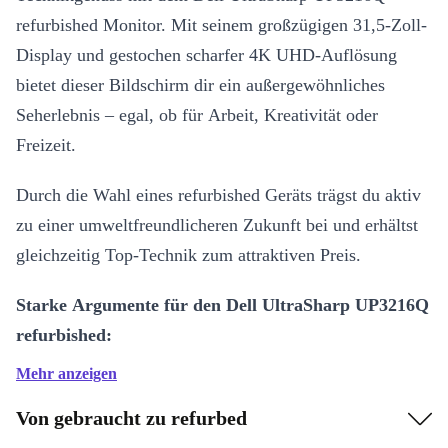
refurbished Monitor. Mit seinem großzügigen 31,5-Zoll-
Display und gestochen scharfer 4K UHD-Auflösung
bietet dieser Bildschirm dir ein außergewöhnliches
Seherlebnis – egal, ob für Arbeit, Kreativität oder
Freizeit.
Durch die Wahl eines refurbished Geräts trägst du aktiv
zu einer umweltfreundlicheren Zukunft bei und erhältst
gleichzeitig Top-Technik zum attraktiven Preis.
Starke Argumente für den Dell UltraSharp UP3216Q
refurbished:
Mehr anzeigen
Brillante Bildqualität:
3840 x 2160 Pixel (4K UHD) auf 31,5
Zoll lassen Details lebendig wirken.
Von gebraucht zu refurbed
IPS-Panel:
Genieße kräftige Farben und weite Blickwinkel –