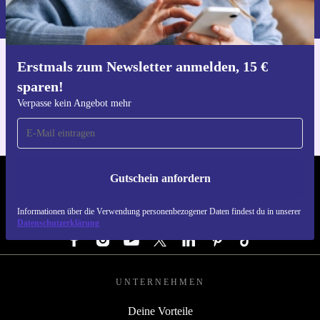
du in unserer
Datenschutzerklärung
.
Erstmals zum Newsletter anmelden, 15 €
Hol dir die refurbed-App
sparen!
Für iOS und Android
Verpasse kein Angebot mehr
Gutschein anfordern
REFURBED DEUTSCHLAND - RETHINK NEW.
Informationen über die Verwendung personenbezogener Daten findest du in unserer
FOLGE UNS
Datenschutzerklärung
UNTERNEHMEN
Deine Vorteile