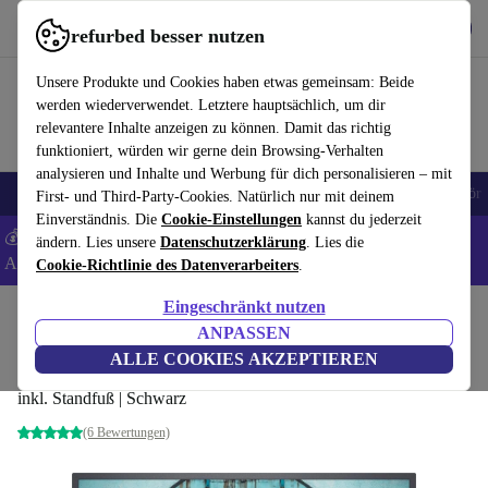
Hol dir die App
Herunterladen
refurbed besser nutzen
refurbed schnell und einfach nutzen
Unsere Produkte und Cookies haben etwas gemeinsam: Beide
werden wiederverwendet. Letztere hauptsächlich, um dir
relevantere Inhalte anzeigen zu können. Damit das richtig
funktioniert, würden wir gerne dein Browsing-Verhalten
analysieren und Inhalte und Werbung für dich personalisieren – mit
🎒 Back to school
Handys
Laptops
Tablets
Smartwatches
Zubehör
First- und Third-Party-Cookies. Natürlich nur mit deinem
Einverständnis. Die
Cookie-Einstellungen
kannst du jederzeit
💰 Extra -5% auf Samsung- und Google-Smartphones - Code:
ändern. Lies unsere
Datenschutzerklärung
. Lies die
ANDROID5 -
AGB
Cookie-Richtlinie des Datenverarbeiters
.
Eingeschränkt nutzen
Home
Produkte
Monitore
ANPASSEN
Dell SE2722H | 27"
ALLE COOKIES AKZEPTIEREN
inkl. Standfuß | Schwarz
(6 Bewertungen)