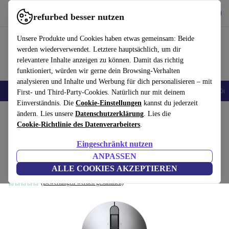
Hol dir die App
Herunterladen
refurbed besser nutzen
refurbed schnell und einfach nutzen
Unsere Produkte und Cookies haben etwas gemeinsam: Beide
werden wiederverwendet. Letztere hauptsächlich, um dir
relevantere Inhalte anzeigen zu können. Damit das richtig
funktioniert, würden wir gerne dein Browsing-Verhalten
analysieren und Inhalte und Werbung für dich personalisieren – mit
🎒 Back to school
Handys
Laptops
Tablets
Smartwatches
Zubehör
First- und Third-Party-Cookies. Natürlich nur mit deinem
Einverständnis. Die
Cookie-Einstellungen
kannst du jederzeit
Home
ändern. Lies unsere
Produkte
Zubehör
Datenschutzerklärung
Computer Zubehör
. Lies die
Mäuse
Cookie-Richtlinie des Datenverarbeiters
.
Dell Mobile Pro Wireless Mouse
Eingeschränkt nutzen
MS5120W
ANPASSEN
Grau
ALLE COOKIES AKZEPTIEREN
(Bewertungen werden gesammelt)