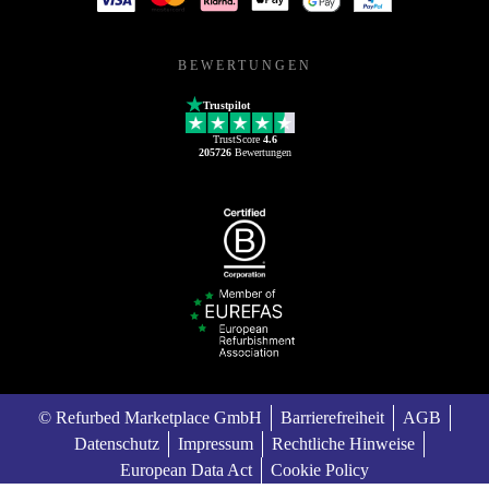
BEWERTUNGEN
Trustpilot
TrustScore
4.6
205726
Bewertungen
© Refurbed Marketplace GmbH
Barrierefreiheit
AGB
Datenschutz
Impressum
Rechtliche Hinweise
European Data Act
Cookie Policy