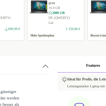
grau
16.0 GB
2000 GB
WERTY)
DE (QWERTZ)
Gut
699,99 €
1.159,00 €
Mehr Speicherplatz
Bessere Leis
Features
Ideal für Profis, die Le
Leistungsstarker Laptop mit 
 günstiger
räte werden
e besser als