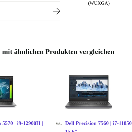
(WUXGA)
6" mit ähnlichen Produkten vergleichen
n 5570 | i9-12900H |
vs.
Dell Precision 7560 | i7-11850
15.6"