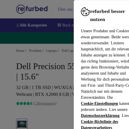
Über uns
Verkaufen
Hilfe
refurbed besser
nutzen
Alle Kategorien
🎒 Back to school
Handys
Laptops
Unsere Produkte und Cookie
etwas gemeinsam: Beide wer
🔥
wiederverwendet. Letztere
hauptsächlich, um dir relevan
Home
Produkte
Laptops
Dell Laptops
Inhalte anzeigen zu können.
das richtig funktioniert, wür
Dell Precision 5570 | i7-12800H
gerne dein Browsing-Verhalt
analysieren und Inhalte und
| 15.6"
Werbung für dich personalisi
mit First- und Third-Party-C
32 GB | 1 TB SSD | WUXGA | FP | Tastaturbeleuchtung |
Natürlich nur mit deinem
Webcam | RTX A2000 8 GB | Win 11 Pro | DE
Einverständnis. Die
(2 Bewertungen)
Cookie-Einstellungen
kanns
jederzeit ändern. Lies unsere
Datenschutzerklärung
. Lies
Cookie-Richtlinie des
Datenverarbeiters