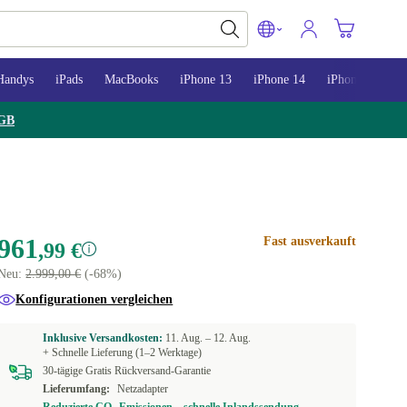
Handys
iPads
MacBooks
iPhone 13
iPhone 14
iPhone 15
GB
961
Fast ausverkauft
,99 €
Neu:
2.999,00 €
(-68%)
Konfigurationen vergleichen
Inklusive Versandkosten:
11. Aug. –
12. Aug.
+ Schnelle Lieferung (1–2 Werktage)
30-tägige Gratis Rückversand-Garantie
Lieferumfang:
Netzadapter