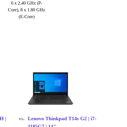
6 x 2.40 GHz (P-
Core), 8 x 1.80 GHz
(E-Core)
H |
vs.
Lenovo Thinkpad T14s G2 | i7-
1185G7 | 14"