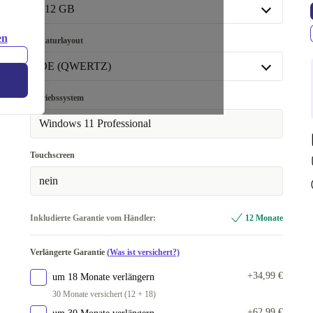
32.0 GB
+129,08 €
512 GB
64.0 GB
+388,20 €
512 GB
en
Tastaturlayout
1000 GB
+105,47 €
DE (QWERTZ)
2000 GB
+265,47 €
DE (QWERTZ)
Betriebssystem
In anderen Kombinationen verfügbar
Windows 11 Professional
UK (QWERTY)
+422,47 €
Touchscreen
nein
Inkludierte Garantie vom Händler:
12 Monate
Verlängerte Garantie
(Was ist versichert?)
+34,99 €
um 18 Monate verlängern
30 Monate versichert (12 + 18)
+62,99 €