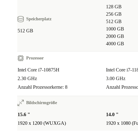
128 GB
256 GB
Speicherplatz
512 GB
1000 GB
512 GB
2000 GB
4000 GB
Prozessor
Intel Core i7-10875H
Intel Core i7-1
2.30 GHz
3.00 GHz
Anzahl Prozessorkerne: 8
Anzahl Prozesso
Bildschirmgröße
15.6 "
14.0 "
1920 x 1200 (WUXGA)
1920 x 1080 (F