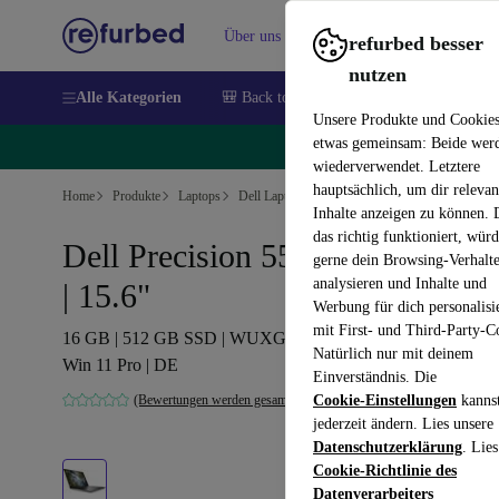
Über uns
Verkaufen
Hilfe
refurbed besser
nutzen
Alle Kategorien
🎒 Back to school
Handys
Laptops
Unsere Produkte und Cookie
etwas gemeinsam: Beide wer
🔥
wiederverwendet. Letztere
hauptsächlich, um dir relevan
Home
Produkte
Laptops
Dell Laptops
Inhalte anzeigen zu können.
das richtig funktioniert, wür
Dell Precision 5550 | i7-10875H
gerne dein Browsing-Verhalt
analysieren und Inhalte und
| 15.6"
Werbung für dich personalisi
mit First- und Third-Party-C
16 GB | 512 GB SSD | WUXGA | Nvidia Quadro T2000 |
Natürlich nur mit deinem
Win 11 Pro | DE
Einverständnis. Die
(Bewertungen werden gesammelt)
Cookie-Einstellungen
kanns
jederzeit ändern. Lies unsere
Datenschutzerklärung
. Lies
Cookie-Richtlinie des
Datenverarbeiters