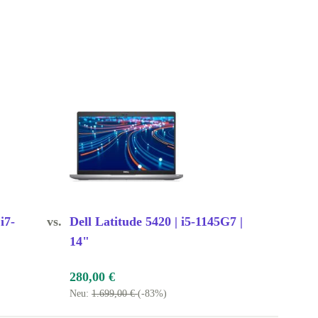
i7-
vs.
Dell Latitude 5420 | i5-1145G7 |
14"
280,00 €
Neu:
1.699,00 €
(-83%)