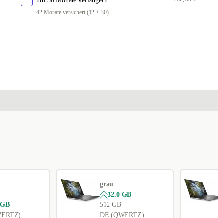
um 30 Monate verlängern
42 Monate versichert (12 + 30)
grau
32.0 GB
 GB
512 GB
WERTZ)
DE (QWERTZ)