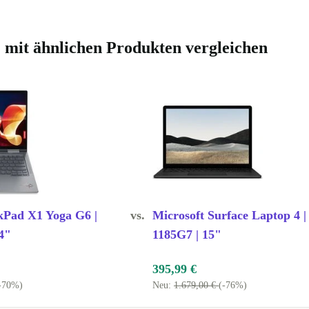
6" mit ähnlichen Produkten vergleichen
kPad X1 Yoga G6 |
vs.
Microsoft Surface Laptop 4 | 
4"
1185G7 | 15"
395,99 €
-70%)
Neu:
1.679,00 €
(-76%)