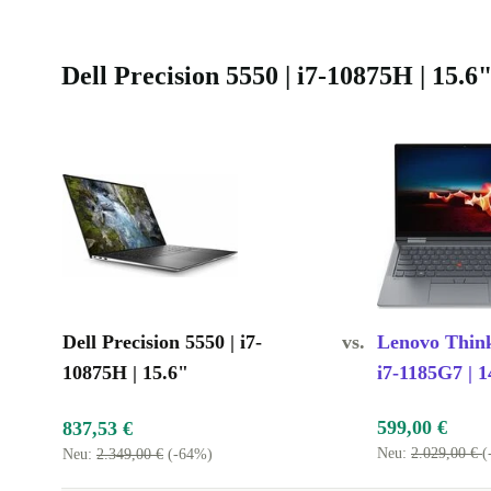
Dell Precision 5550 | i7-10875H | 15.
Dell Precision 5550 | i7-
vs.
Lenovo Thin
10875H | 15.6"
i7-1185G7 | 1
599,00 €
837,53 €
Neu:
2.029,00 €
(
Neu:
2.349,00 €
(-64%)