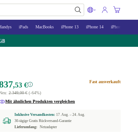
Handys
iPads
MacBooks
iPhone 13
iPhone 14
iPhone 15
GB
837
Fast ausverkauft
,53 €
Neu:
2.349,00 €
(-64%)
Mit ähnlichen Produkten vergleichen
Inklusive Versandkosten:
17. Aug. –
24. Aug.
30-tägige Gratis Rückversand-Garantie
Lieferumfang:
Netzadapter