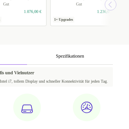
Gut
Gut
1.076,00 €
1.236,00 €
s
1+ Upgrades
1
Spezifikationen
fis und Vielnutzer
Intel i7, tollem Display und schneller Konnektivität für jeden Tag.