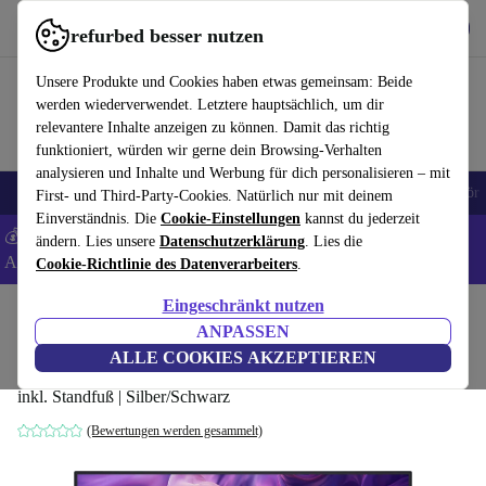
Hol dir die App
Herunterladen
refurbed besser nutzen
refurbed schnell und einfach nutzen
Unsere Produkte und Cookies haben etwas gemeinsam: Beide
werden wiederverwendet. Letztere hauptsächlich, um dir
relevantere Inhalte anzeigen zu können. Damit das richtig
funktioniert, würden wir gerne dein Browsing-Verhalten
analysieren und Inhalte und Werbung für dich personalisieren – mit
🎒 Back to school
Handys
Laptops
Tablets
Smartwatches
Zubehör
First- und Third-Party-Cookies. Natürlich nur mit deinem
Einverständnis. Die
Cookie-Einstellungen
kannst du jederzeit
💰 Extra -5% auf Samsung- und Google-Smartphones - Code:
ändern. Lies unsere
Datenschutzerklärung
. Lies die
ANDROID5 -
AGB
Cookie-Richtlinie des Datenverarbeiters
.
Eingeschränkt nutzen
Home
Produkte
Monitore
ANPASSEN
Dell P2425H | 23.8"
ALLE COOKIES AKZEPTIEREN
inkl. Standfuß | Silber/Schwarz
(Bewertungen werden gesammelt)