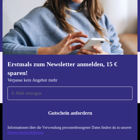
Gutschein anfordern
Informationen über die Verwendung personenbezogener Daten findest
du in unserer
Datenschutzerklärung
.
Erstmals zum Newsletter anmelden, 15 €
Hol dir die refurbed-App
sparen!
Für iOS und Android
Verpasse kein Angebot mehr
Gutschein anfordern
REFURBED DEUTSCHLAND - RETHINK NEW.
Informationen über die Verwendung personenbezogener Daten findest du in unserer
FOLGE UNS
Datenschutzerklärung