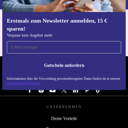
Erstmals zum Newsletter anmelden, 15 €
Hol dir die refurbed-App
sparen!
Für iOS und Android
Verpasse kein Angebot mehr
Gutschein anfordern
REFURBED DEUTSCHLAND - RETHINK NEW.
Informationen über die Verwendung personenbezogener Daten findest du in unserer
FOLGE UNS
Datenschutzerklärung
UNTERNEHMEN
Deine Vorteile