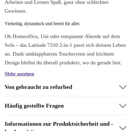
Arbeiten und Lernen Spaß, ganz ohne schlechtes
Gewissen.
Vielseitig, dynamisch und bereit für alles
Ob Homeoffice, Uni oder entspannte Abende auf dem
Sofa – das Latitude 7310 2-in-1 passt sich deinem Leben
an. Dank umklappbarem Touchscreen und leichtem
Design bleibst du überall produktiv, wo du gerade bist.
Schreibe E-Mails, halte Videokonferenzen oder genieße
Mehr anzeigen
Filme in bester FullHD-Qualität – hier läuft alles flüssig.
Von gebraucht zu refurbed
Die Highlights auf einen Blick:
Leistungsstarker Intel Core i7-Prozessor
: Bewältigt mühelos
Häufig gestellte Fragen
Multitasking, Tabellen, Präsentationen und kreative Projekte.
Flexibles 13,3” Touch-Display
: Nutze es als klassisches
Informationen zur Produktsicherheit und -
Notebook oder im Tablet-Modus – perfekt für Notizen,