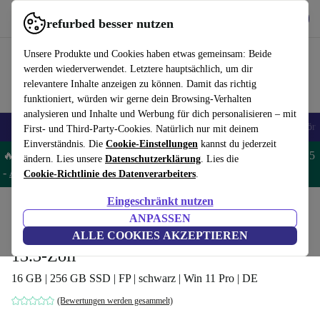
Hol dir die App
Herunterladen
refurbed besser nutzen
refurbed schnell und einfach nutzen
Unsere Produkte und Cookies haben etwas gemeinsam: Beide
werden wiederverwendet. Letztere hauptsächlich, um dir
relevantere Inhalte anzeigen zu können. Damit das richtig
funktioniert, würden wir gerne dein Browsing-Verhalten
analysieren und Inhalte und Werbung für dich personalisieren – mit
🎒 Back to school
Handys
Laptops
Tablets
Smartwatches
Zubehör
First- und Third-Party-Cookies. Natürlich nur mit deinem
Einverständnis. Die
Cookie-Einstellungen
kannst du jederzeit
🔥 Spare 5% EXTRA auf MacBooks und iPads – Code: MACPAD5
ändern. Lies unsere
Datenschutzerklärung
. Lies die
-
AGB
Cookie-Richtlinie des Datenverarbeiters
.
Eingeschränkt nutzen
Home
Produkte
Laptops
Dell Laptops
ANPASSEN
Dell Latitude 7310 2-in-1 | i7-10610U |
ALLE COOKIES AKZEPTIEREN
13.3-Zoll
16 GB | 256 GB SSD | FP | schwarz | Win 11 Pro | DE
(Bewertungen werden gesammelt)