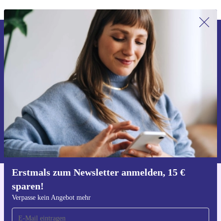
Erstmals zum Newsletter anmelden,
15 € sparen!
Verpasse kein Angebot mehr.
Gutschein anfordern
Informationen über die Verwendung personenbezogener Daten findest
du in unserer
Datenschutzerklärung
.
Erstmals zum Newsletter anmelden, 15 €
sparen!
Hol dir die refurbed-App
Für iOS und Android
Verpasse kein Angebot mehr