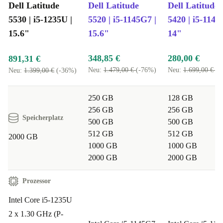
Dell Latitude
Dell Latitude
Dell Latitude
Typische Anwendungsbereiche – FAQ
5530 | i5-1235U |
5520 | i5-1145G7 |
5420 | i5-1145
15.6"
15.6"
14"
Kann ich mit dem Latitude 5530 auch unterwegs
produktiv arbeiten?
348,85 €
280,00 €
891,31 €
Absolut! Das schlanke Design, das geringe Gewicht und
Neu:
1.479,00 €
(-76%)
Neu:
1.699,00 €
(-
Neu:
1.399,00 €
(-36%)
die starke Akkulaufzeit machen diesen Laptop zum
idealen Begleiter im Café, im Homeoffice oder auf
250 GB
128 GB
256 GB
256 GB
Reisen.
Speicherplatz
500 GB
500 GB
512 GB
512 GB
Eignet sich das Gerät für Videokonferenzen und
2000 GB
1000 GB
1000 GB
Online-Meetings?
2000 GB
2000 GB
Die integrierte Webcam und das FullHD-Display sorgen
für professionelle Meetings und klare Bildqualität –
Prozessor
perfekt für digitale Zusammenarbeit.
Intel Core i5-1235U
2 x 1.30 GHz (P-
Welche Aufgaben kann ich problemlos erledigen?