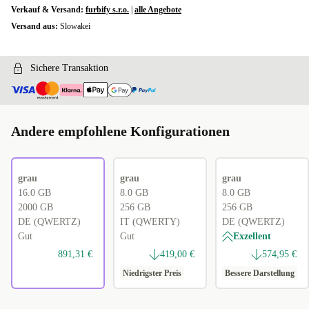
Verkauf & Versand:
furbify s.r.o.
|
alle Angebote
Versand aus:
Slowakei
Sichere Transaktion
Andere empfohlene Konfigurationen
grau
grau
grau
16.0 GB
8.0 GB
8.0 GB
2000 GB
256 GB
256 GB
DE (QWERTZ)
IT (QWERTY)
DE (QWERTZ)
Gut
Gut
Exzellent
891,31 €
419,00 €
574,95 €
Niedrigster Preis
Bessere Darstellung