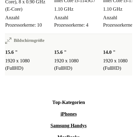
Intel Core i5-1145G7
Intel Core i5-11
Core), 8 x 0.90 GHz
Von Tabellenkalkulationen über Präsentationen bis zu
(E-Core)
1.10 GHz
1.10 GHz
kreativen Aufgaben wie Fotobearbeitung – der Latitude
Anzahl
Anzahl
Anzahl
Prozessorkerne: 10
Prozessorkerne: 4
Prozessorkerne: 
5530 erledigt alles zügig und zuverlässig. Auch mehrere
Anwendungen gleichzeitig stellen kein Problem dar.
Bildschirmgröße
Wie sicher ist mein Kauf bei refurbed?
15.6 "
15.6 "
14.0 "
Du erhältst mindestens 12 Monate Garantie und hast 30
1920 x 1080
1920 x 1080
1920 x 1080
(FullHD)
(FullHD)
(FullHD)
Tage kostenloses Rückgaberecht. So gehst du kein
Risiko ein und kannst den Laptop ausgiebig testen.
DEIN LATITUDE 5530: DIE CLEVERE
ENTSCHEIDUNG
Top-Kategorien
Erlebe, wie leistungsstark und nachhaltig Technik heute
iPhones
sein kann. Mit dem refurbished Dell Latitude 5530
Samsung Handys
bringst du alles unter einen Hut: Alltag, Beruf und einen