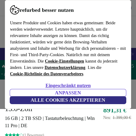
Hol dir die App
Herunterladen
refurbed besser nutzen
refurbed schnell und einfach nutzen
Unsere Produkte und Cookies haben etwas gemeinsam: Beide
werden wiederverwendet. Letztere hauptsächlich, um dir
relevantere Inhalte anzeigen zu können. Damit das richtig
funktioniert, würden wir gerne dein Browsing-Verhalten
analysieren und Inhalte und Werbung für dich personalisieren – mit
🎒 Back to school
Handys
Laptops
Tablets
Smartwatches
Zubehör
First- und Third-Party-Cookies. Natürlich nur mit deinem
Einverständnis. Die
Cookie-Einstellungen
kannst du jederzeit
🔥 Spare 5% EXTRA auf MacBooks und iPads – Code: MACPAD5
ändern. Lies unsere
Datenschutzerklärung
. Lies die
-
AGB
Cookie-Richtlinie des Datenverarbeiters
.
Eingeschränkt nutzen
Home
Produkte
Laptops
Dell Laptops
ANPASSEN
Dell Latitude 5530 | i5-1235U |
ALLE COOKIES AKZEPTIEREN
15.6-Zoll
891
,31 €
Neu:
1.399,00 €
16 GB | 2 TB SSD | Tastaturbeleuchtung | Win
11 Pro | DE
(1 Bewertung)