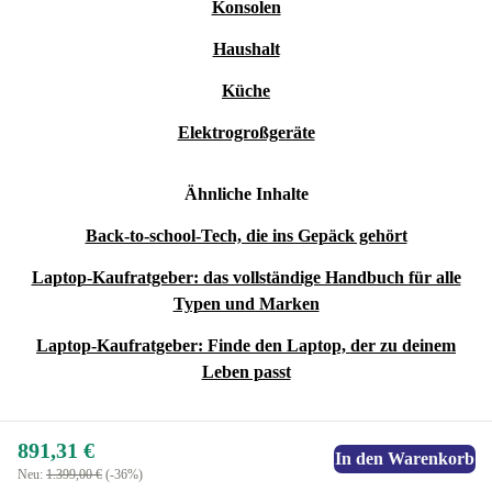
Konsolen
Haushalt
Küche
Elektrogroßgeräte
Ähnliche Inhalte
Back-to-school-Tech, die ins Gepäck gehört
Laptop-Kaufratgeber: das vollständige Handbuch für alle
Typen und Marken
Laptop-Kaufratgeber: Finde den Laptop, der zu deinem
Leben passt
891,31 €
In den Warenkorb
Neu:
1.399,00 €
(-36%)