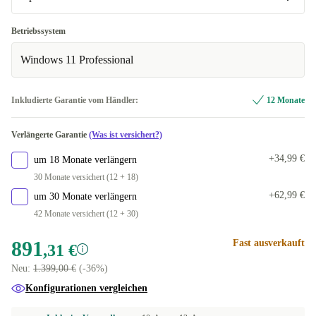
1000 GB
IT (QWERTY)
-155,71 €
-472,31 €
Optimal
Betriebssystem
ND (QWERTY)
-268,95 €
Windows 11 Professional
Neu
UK (QWERTY)
-268,95 €
Inkludierte Garantie vom Händler:
12 Monate
US (QWERTY)
-268,95 €
Verlängerte Garantie
(Was ist versichert?)
+34,99 €
um 18 Monate verlängern
30 Monate versichert (12 + 18)
+62,99 €
um 30 Monate verlängern
42 Monate versichert (12 + 30)
891
Fast ausverkauft
,31 €
Neu:
1.399,00 €
(-36%)
Konfigurationen vergleichen