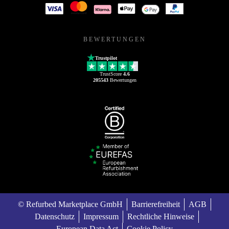
BEWERTUNGEN
Trustpilot
TrustScore
4.6
205543
Bewertungen
© Refurbed Marketplace GmbH
Barrierefreiheit
AGB
Datenschutz
Impressum
Rechtliche Hinweise
European Data Act
Cookie Policy