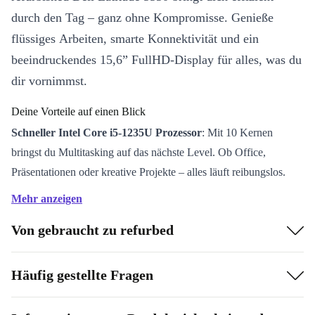
durch den Tag – ganz ohne Kompromisse. Genieße
flüssiges Arbeiten, smarte Konnektivität und ein
beeindruckendes 15,6” FullHD-Display für alles, was du
dir vornimmst.
Deine Vorteile auf einen Blick
Schneller Intel Core i5-1235U Prozessor
: Mit 10 Kernen
bringst du Multitasking auf das nächste Level. Ob Office,
Präsentationen oder kreative Projekte – alles läuft reibungslos.
Brillantes 15,6” FullHD-Display
: Genieße gestochen scharfe
Mehr anzeigen
Bilder, egal ob beim Streaming, Arbeiten oder Videotelefonieren.
Von gebraucht zu refurbed
Große Anschlussvielfalt
: Thunderbolt 4, USB-A, HDMI und
mehr. Hier passt alles – von externen Monitoren bis zu schnellen
Datentransfers.
Häufig gestellte Fragen
Modernste Konnektivität
: WiFi 6E, Bluetooth 5.3 und NFC
sorgen für schnelle Verbindungen und ein flexibles Arbeiten