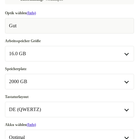
Optik wählen
(Info)
Gut
Arbeitsspeicher Größe
16.0 GB
8.0 GB
-25,48 €
Speicherplatz
2000 GB
16.0 GB
32.0 GB
2000 GB
+92,01 €
Tastaturlayout
In anderen Kombinationen verfügbar
In anderen Kombinationen verfügbar
DE (QWERTZ)
64.0 GB
256 GB
-268,95 €
+48,69 €
DE (QWERTZ)
Akku wählen
(Info)
512 GB
-405,82 €
In anderen Kombinationen verfügbar
Optimal