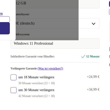
512 GB
en
Tastaturlayout
DE (deutsch)
BE (belgisch)
Betriebssystem
CZ (tschechisch)
Windows 11 Professional
DE (deutsch)
Inkludierte Garantie vom Händler:
12 Monate
FI (finnisch)
Verlängerte Garantie
(Was ist versichert?)
PT (portugiesisch)
+24,99 €
um 18 Monate verlängern
30 Monate versichert (12 + 18)
+34,99 €
um 30 Monate verlängern
42 Monate versichert (12 + 30)