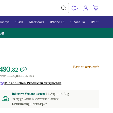
Handys
iPads
MacBooks
iPhone 13
iPhone 14
iPhone 15
GB
493
Fast ausverkauft
,82 €
Neu:
1.329,00 €
(-63%)
Mit ähnlichen Produkten vergleichen
Inklusive Versandkosten:
11. Aug. –
14. Aug.
30-tägige Gratis Rückversand-Garantie
Lieferumfang:
Netzadapter