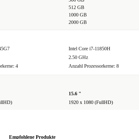
512 GB
t für
1000 GB
 Serien, Filme
2000 GB
145G7
Intel Core i7-11850H
d
2.50 GHz
rkerne: 4
Anzahl Prozessorkerne: 8
t mindestens
gaberecht. So
f.
15.6 "
ullHD)
1920 x 1080 (FullHD)
genuss
Empfohlene Produkte