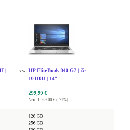
H |
vs.
HP EliteBook 840 G7 | i5-
10310U | 14"
299,99 €
Neu:
1.049,00 €
(-71%)
128 GB
256 GB
500 GB