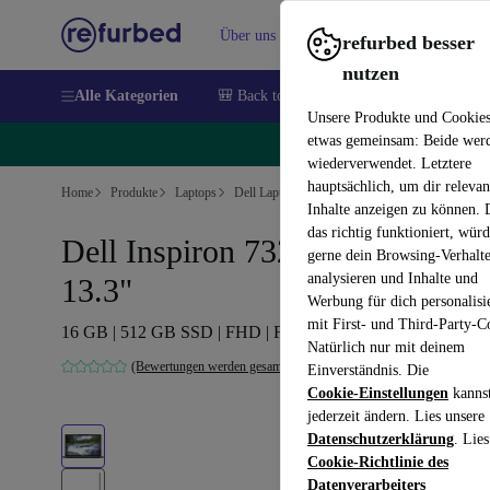
Über uns
Verkaufen
Hilfe
refurbed besser
nutzen
Alle Kategorien
🎒 Back to school
Handys
Laptops
Unsere Produkte und Cookie
etwas gemeinsam: Beide wer
🔥
wiederverwendet. Letztere
hauptsächlich, um dir relevan
Home
Produkte
Laptops
Dell Laptops
Inhalte anzeigen zu können.
das richtig funktioniert, wür
Dell Inspiron 7320 | i7-1165G7 |
gerne dein Browsing-Verhalt
analysieren und Inhalte und
13.3"
Werbung für dich personalisi
mit First- und Third-Party-C
16 GB | 512 GB SSD | FHD | FP | Win 11 Pro | DE
Natürlich nur mit deinem
(Bewertungen werden gesammelt)
Einverständnis. Die
Cookie-Einstellungen
kanns
jederzeit ändern. Lies unsere
Datenschutzerklärung
. Lies
Cookie-Richtlinie des
Datenverarbeiters