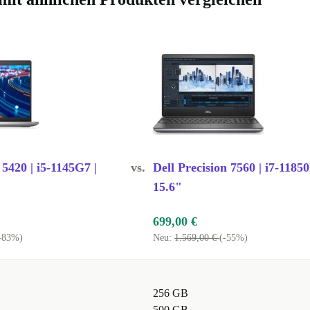
t und der
ngen,
arbeiten,
ssig und
 5420 | i5-1145G7 |
vs.
Dell Precision 7560 | i7-11850
15.6"
699,00 €
t passt der
-83%)
Neu:
1.569,00 €
(-55%)
t du schnell
256 GB
eeignet?
500 GB