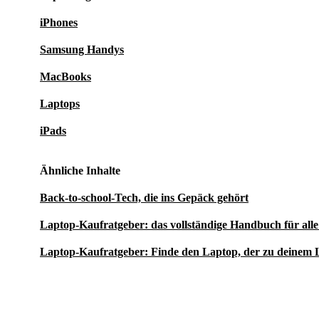
Bring frischen Wind in deinen Alltag – mit dem refur
iPhones
Inspiron 7320 von refurbed.
Samsung Handys
MacBooks
Laptops
iPads
Ähnliche Inhalte
Back-to-school-Tech, die ins Gepäck gehört
Laptop-Kaufratgeber: das vollständige Handbuch für al
Laptop-Kaufratgeber: Finde den Laptop, der zu deinem 