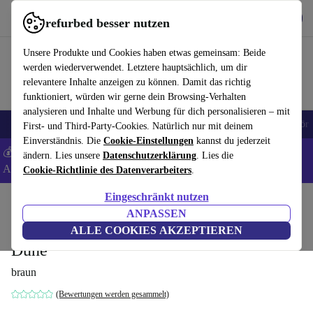
Hol dir die App
Herunterladen
refurbed besser nutzen
refurbed schnell und einfach nutzen
Unsere Produkte und Cookies haben etwas gemeinsam: Beide
werden wiederverwendet. Letztere hauptsächlich, um dir
relevantere Inhalte anzeigen zu können. Damit das richtig
funktioniert, würden wir gerne dein Browsing-Verhalten
analysieren und Inhalte und Werbung für dich personalisieren – mit
🎒 Back to school
Handys
Laptops
Tablets
Smartwatches
Zubehör
First- und Third-Party-Cookies. Natürlich nur mit deinem
Einverständnis. Die
Cookie-Einstellungen
kannst du jederzeit
💰 Extra -5% auf Samsung- und Google-Smartphones - Code:
ändern. Lies unsere
Datenschutzerklärung
. Lies die
ANDROID5 -
AGB
Cookie-Richtlinie des Datenverarbeiters
.
Eingeschränkt nutzen
Home
Produkte
Haushalt
Möbel
ANPASSEN
Daphne 1-Sitzer Récamiere Rechts Pasha
ALLE COOKIES AKZEPTIEREN
Dune
braun
(Bewertungen werden gesammelt)