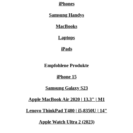
iPhones
b_ware Es handelt sich um B-Ware, Outlet Ware oder
Samsung Handys
Ausstellungsstücke in sehr gutem Zustand. Das Produkt
MacBooks
weist kleine Schönheitsfehler auf, in der Regel sind das
Laptops
oberflächliche Verschmutzungen, unauffällige Kratzer
iPads
oder Makel im nicht sichtbaren Bereich, wie z.B. ein
Riss in der Bodenplane.
Empfohlene Produkte
iPhone 15
Samsung Galaxy S23
Apple MacBook Air 2020 | 13.3" | M1
Lenovo ThinkPad T480 | i5-8350U | 14"
Apple Watch Ultra 2 (2023)