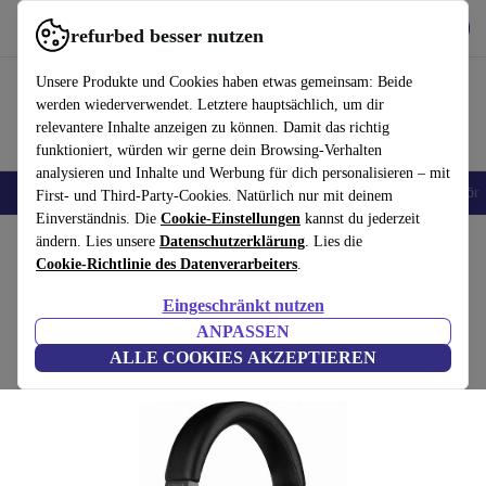
Hol dir die App
Herunterladen
refurbed besser nutzen
refurbed schnell und einfach nutzen
Unsere Produkte und Cookies haben etwas gemeinsam: Beide
werden wiederverwendet. Letztere hauptsächlich, um dir
relevantere Inhalte anzeigen zu können. Damit das richtig
funktioniert, würden wir gerne dein Browsing-Verhalten
analysieren und Inhalte und Werbung für dich personalisieren – mit
🎒 Back to school
Handys
Laptops
Tablets
Smartwatches
Zubehör
First- und Third-Party-Cookies. Natürlich nur mit deinem
Einverständnis. Die
Cookie-Einstellungen
kannst du jederzeit
Home
ändern. Lies unsere
Produkte
Audio
Datenschutzerklärung
Kopfhörer
. Lies die
Cookie-Richtlinie des Datenverarbeiters
.
Corsair Virtuoso RGB Wireless
Eingeschränkt nutzen
Carbon
ANPASSEN
ALLE COOKIES AKZEPTIEREN
(Bewertungen werden gesammelt)