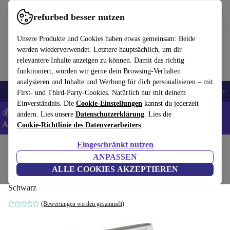
Hol dir die App
Herunterladen
refurbed besser nutzen
refurbed schnell und einfach nutzen
Unsere Produkte und Cookies haben etwas gemeinsam: Beide
werden wiederverwendet. Letztere hauptsächlich, um dir
relevantere Inhalte anzeigen zu können. Damit das richtig
funktioniert, würden wir gerne dein Browsing-Verhalten
analysieren und Inhalte und Werbung für dich personalisieren – mit
🎒 Back to school
Handys
Laptops
Tablets
Smartwatches
Zubehör
First- und Third-Party-Cookies. Natürlich nur mit deinem
Einverständnis. Die
Cookie-Einstellungen
kannst du jederzeit
💰 Extra -5% auf Samsung- und Google-Smartphones - Code:
ändern. Lies unsere
Datenschutzerklärung
. Lies die
ANDROID5 -
AGB
Cookie-Richtlinie des Datenverarbeiters
.
Eingeschränkt nutzen
Home
Produkte
Zubehör
ANPASSEN
Cisco 7942G Unified IP Phone
ALLE COOKIES AKZEPTIEREN
Schwarz
(Bewertungen werden gesammelt)