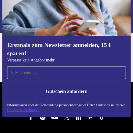
Gutschein anfordern
Vertraue auf smarte Kommunikation mit dem Cisco
Informationen über die Verwendung personenbezogener Daten findest
7942G Unified IP Phone – für einen nachhaltigen und
du in unserer
Datenschutzerklärung
.
entspannten Arbeitsalltag!
Erstmals zum Newsletter anmelden, 15 €
Hol dir die refurbed-App
sparen!
Für iOS und Android
Verpasse kein Angebot mehr
Gutschein anfordern
REFURBED DEUTSCHLAND - RETHINK NEW.
Informationen über die Verwendung personenbezogener Daten findest du in unserer
FOLGE UNS
Datenschutzerklärung