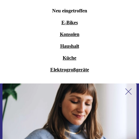
Absolut! Dank sicherer Konnektivität und kompaktem
Neu eingetroffen
Design passt das Telefon auf jeden Schreibtisch – ob zu
E-Bikes
Hause oder im Unternehmen.
Konsolen
WIE PROFITIERE ICH VON NACHHALTIGEN
Haushalt
PRODUKTEN IM ZUBEHÖRBEREICH?
Küche
Mit langlebigen Geräten wie dem Cisco 7942G
reduzierst du Elektroschrott und setzt auf bewussten
Elektrogroßgeräte
Konsum. Weniger Wegwerfprodukte bedeuten eine
bessere Zukunft für uns alle.
Erstmals zum Newsletter anmelden,
Deine Vorteile bei refurbed
15 € sparen!
Mindestens 12 Monate Garantie
Verpasse kein Angebot mehr.
– Du bist sorglos unterwegs,
egal was kommt.
30 Tage kostenlos testen
– Überzeuge dich ganz ohne Risiko
von deinem neuen IP-Telefon.