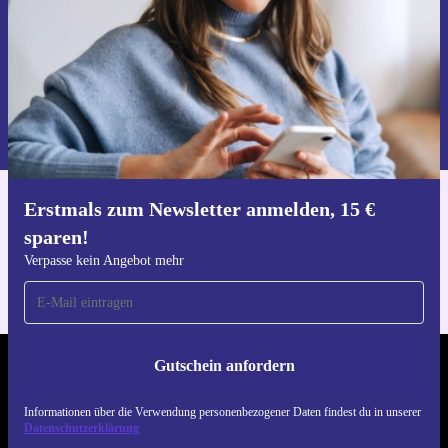
Gutschein anfordern
Informationen über die Verwendung personenbezogener Daten findest
du in unserer
Datenschutzerklärung
.
Erstmals zum Newsletter anmelden, 15 €
Hol dir die refurbed-App
sparen!
Für iOS und Android
Verpasse kein Angebot mehr
Gutschein anfordern
REFURBED DEUTSCHLAND - RETHINK NEW.
Informationen über die Verwendung personenbezogener Daten findest du in unserer
FOLGE UNS
Datenschutzerklärung