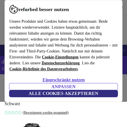
Hol dir die App
Herunterladen
refurbed besser nutzen
refurbed schnell und einfach nutzen
Unsere Produkte und Cookies haben etwas gemeinsam: Beide
werden wiederverwendet. Letztere hauptsächlich, um dir
relevantere Inhalte anzeigen zu können. Damit das richtig
funktioniert, würden wir gerne dein Browsing-Verhalten
analysieren und Inhalte und Werbung für dich personalisieren – mit
🎒 Back to school
Handys
Laptops
Tablets
Smartwatches
Zubehör
First- und Third-Party-Cookies. Natürlich nur mit deinem
Einverständnis. Die
Cookie-Einstellungen
kannst du jederzeit
💰 Extra -5% auf Samsung- und Google-Smartphones - Code:
ändern. Lies unsere
Datenschutzerklärung
. Lies die
ANDROID5 -
AGB
Cookie-Richtlinie des Datenverarbeiters
.
Eingeschränkt nutzen
Home
Produkte
Kameras
ANPASSEN
Canon PowerShot G7 X
ALLE COOKIES AKZEPTIEREN
Schwarz
(Bewertungen werden gesammelt)