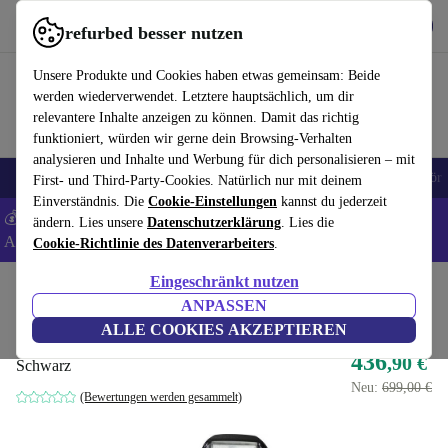
Hol dir die App
Herunterladen
refurbed besser nutzen
refurbed schnell und einfach nutzen
Unsere Produkte und Cookies haben etwas gemeinsam: Beide
werden wiederverwendet. Letztere hauptsächlich, um dir
relevantere Inhalte anzeigen zu können. Damit das richtig
funktioniert, würden wir gerne dein Browsing-Verhalten
analysieren und Inhalte und Werbung für dich personalisieren – mit
🎒 Back to school
Handys
Laptops
Tablets
Smartwatches
Zubehör
First- und Third-Party-Cookies. Natürlich nur mit deinem
Einverständnis. Die
Cookie-Einstellungen
kannst du jederzeit
💰 Extra -5% auf Samsung- und Google-Smartphones - Code:
ändern. Lies unsere
Datenschutzerklärung
. Lies die
ANDROID5 -
AGB
Cookie-Richtlinie des Datenverarbeiters
.
Eingeschränkt nutzen
Home
Produkte
Kameras
Digitale Spiegelreflexkameras
ANPASSEN
Canon EOS 77D
ALLE COOKIES AKZEPTIEREN
436
,90 €
Schwarz
Neu:
699,00 €
(Bewertungen werden gesammelt)