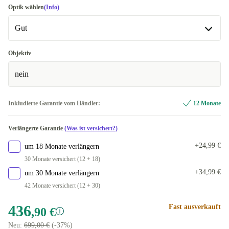
Optik wählen
(Info)
Gut
Gut
Objektiv
nein
Sehr gut
+30,10 €
Inkludierte Garantie vom Händler:
12 Monate
Verlängerte Garantie
(Was ist versichert?)
+24,99 €
um 18 Monate verlängern
30 Monate versichert (12 + 18)
+34,99 €
um 30 Monate verlängern
42 Monate versichert (12 + 30)
436
Fast ausverkauft
,90 €
Neu:
699,00 €
(-37%)