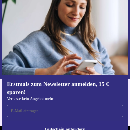
Erstmals zum Newsletter anmelden,
15 € sparen!
Verpasse kein Angebot mehr.
Gutschein anfordern
Informationen über die Verwendung personenbezogener Daten findest
du in unserer
Datenschutzerklärung
.
Erstmals zum Newsletter anmelden, 15 €
sparen!
Hol dir die refurbed-App
Für iOS und Android
Verpasse kein Angebot mehr
Gutschein anfordern