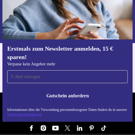
Gutschein anfordern
Informationen über die Verwendung personenbezogener Daten findest
du in unserer
Datenschutzerklärung
.
Erstmals zum Newsletter anmelden, 15 €
sparen!
Hol dir die refurbed-App
Für iOS und Android
Verpasse kein Angebot mehr
Gutschein anfordern
REFURBED DEUTSCHLAND - RETHINK NEW.
Informationen über die Verwendung personenbezogener Daten findest du in unserer
Datenschutzerklärung
FOLGE UNS