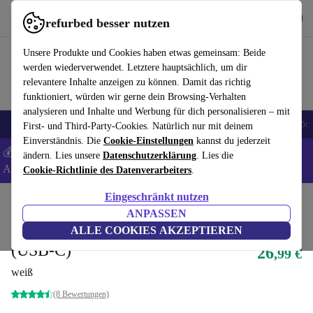
Hol dir die App
Herunterladen
refurbed besser nutzen
refurbed schnell und einfach nutzen
Unsere Produkte und Cookies haben etwas gemeinsam: Beide
werden wiederverwendet. Letztere hauptsächlich, um dir
relevantere Inhalte anzeigen zu können. Damit das richtig
funktioniert, würden wir gerne dein Browsing-Verhalten
analysieren und Inhalte und Werbung für dich personalisieren – mit
🎒 Back to school
Handys
Laptops
Tablets
Smartwatches
Zubehör
First- und Third-Party-Cookies. Natürlich nur mit deinem
Einverständnis. Die
Cookie-Einstellungen
kannst du jederzeit
💰 Extra -5% auf Samsung- und Google-Smartphones - Code:
ändern. Lies unsere
Datenschutzerklärung
. Lies die
ANDROID5 -
AGB
Cookie-Richtlinie des Datenverarbeiters
.
Eingeschränkt nutzen
Home
Produkte
Zubehör
Smartphones & Handy Zubehör
Kombi-Sets
ANPASSEN
Schnellladegerät (20W) & Kabel
ALLE COOKIES AKZEPTIEREN
(USB-C)
26
,99 €
weiß
(8 Bewertungen)