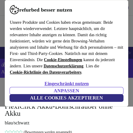
Hol dir die App
Herunterladen
refurbed besser nutzen
refurbed schnell und einfach nutzen
Unsere Produkte und Cookies haben etwas gemeinsam: Beide
werden wiederverwendet. Letztere hauptsächlich, um dir
relevantere Inhalte anzeigen zu können. Damit das richtig
funktioniert, würden wir gerne dein Browsing-Verhalten
analysieren und Inhalte und Werbung für dich personalisieren – mit
🎒 Back to school
Handys
Laptops
Tablets
Smartwatches
Zubehör
First- und Third-Party-Cookies. Natürlich nur mit deinem
Einverständnis. Die
Cookie-Einstellungen
kannst du jederzeit
💰 Extra -5% auf Samsung- und Google-Smartphones - Code:
ändern. Lies unsere
Datenschutzerklärung
. Lies die
ANDROID5 -
AGB
Cookie-Richtlinie des Datenverarbeiters
.
Eingeschränkt nutzen
Home
Produkte
Elektrowerkzeuge
ANPASSEN
Bosch Professional GSR 12V-35 FC
ALLE COOKIES AKZEPTIEREN
FlexiClick Akku-Bohrschrauber ohne
Akku
blau/schwarz
(Bewertungen werden gesammelt)