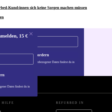
rbed-Kund:innen sich keine Sorgen machen müssen
ren
nmelden, 15 €
Gutschein anfordern
n über die Verwendung personenbezogener Daten findest du in
nschutzerklärung
.
ern
ener Daten findest du in
 HILFE
REFURBED IN
n