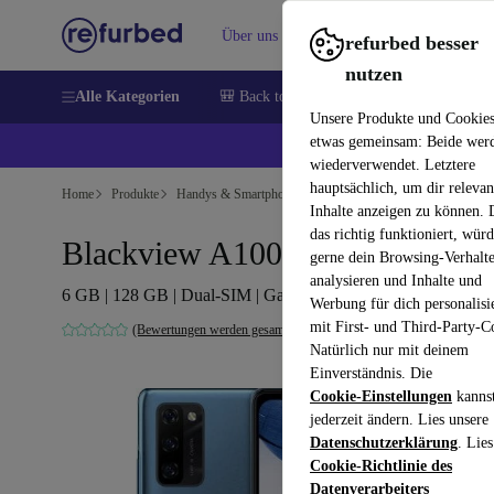
Über uns
Verkaufen
Hilfe
refurbed besser
nutzen
Alle Kategorien
🎒 Back to school
Handys
Laptops
Unsere Produkte und Cookie
etwas gemeinsam: Beide wer
💰 E
wiederverwendet. Letztere
hauptsächlich, um dir relevan
Home
Produkte
Handys & Smartphones
Inhalte anzeigen zu können.
das richtig funktioniert, wür
Blackview A100
gerne dein Browsing-Verhalt
analysieren und Inhalte und
6 GB | 128 GB | Dual-SIM | Galaxy Blue
Werbung für dich personalisi
mit First- und Third-Party-C
(Bewertungen werden gesammelt)
Natürlich nur mit deinem
Einverständnis. Die
Cookie-Einstellungen
kanns
jederzeit ändern. Lies unsere
Datenschutzerklärung
. Lies
Cookie-Richtlinie des
Datenverarbeiters