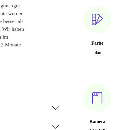
 günstiger
räte werden
e besser als
. Wir haben
n im
Farbe
12 Monate
blau
Kamera