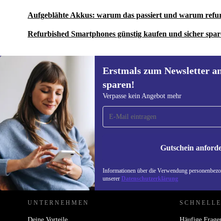
Aufgeblähte Akkus: warum das passiert und warum refu
Refurbished Smartphones günstig kaufen und sicher spa
Erstmals zum Newsletter a
sparen!
Erstmals zum Newsletter
Verpasse kein Angebot mehr
anmelden, 15 € sparen!
Verpasse kein Angebot mehr.
Informatione
unserer
Date
Gutschein anford
REFURBED DEUTSCHLAND - RETHINK NEW.
Informationen über die Verwendung personenbezog
unserer
Datenschutzerklärung
UNTERNEHMEN
SCHNELLE
Deine Vorteile
Häufige Frage