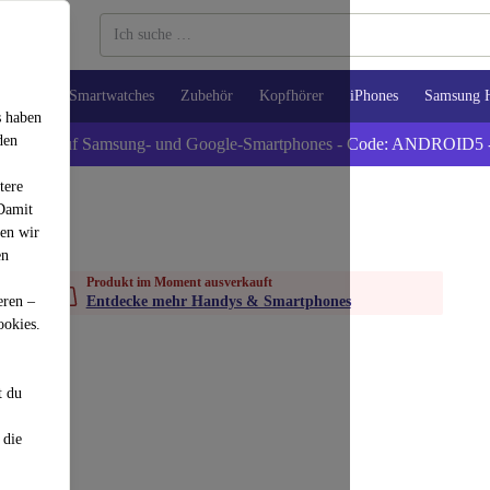
Tablets
Smartwatches
Zubehör
Kopfhörer
iPhones
Samsung 
s haben
den
xtra -5% auf Samsung- und Google-Smartphones - Code: ANDROID5 
tere
 Damit
den wir
en
Produkt im Moment ausverkauft
eren –
Entdecke mehr Handys & Smartphones
ookies.
t du
 die