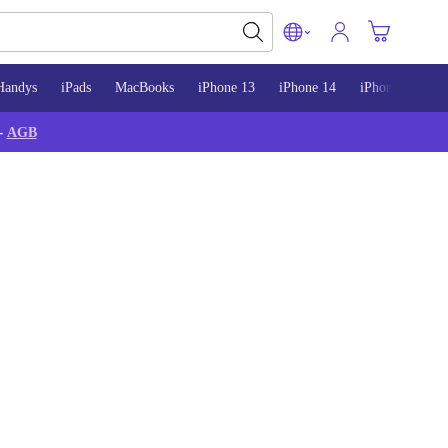
Handys
iPads
MacBooks
iPhone 13
iPhone 14
iPhone 15
-
AGB