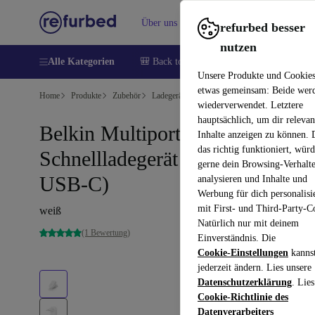
Über uns
Verkaufen
Hilfe
refurbed besser
nutzen
Alle Kategorien
🎒 Back to school
Handys
Laptops
Unsere Produkte und Cookie
etwas gemeinsam: Beide wer
Home
Produkte
Zubehör
Ladegeräte und Ladekabel
wiederverwendet. Letztere
hauptsächlich, um dir relevan
Belkin Multiport
Inhalte anzeigen zu können.
das richtig funktioniert, wür
Schnellladegerät (USB-A &
gerne dein Browsing-Verhalt
USB-C)
analysieren und Inhalte und
Werbung für dich personalisi
mit First- und Third-Party-C
weiß
Natürlich nur mit deinem
(1 Bewertung)
Einverständnis. Die
Cookie-Einstellungen
kanns
jederzeit ändern. Lies unsere
Datenschutzerklärung
. Lies
Cookie-Richtlinie des
Datenverarbeiters