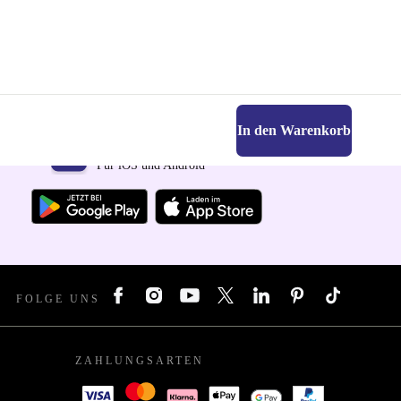
In den Warenkorb
Hol dir die refurbed-App
Für iOS und Android
FOLGE UNS
ZAHLUNGSARTEN