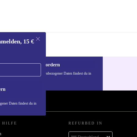
nmelden, 15 €
Gutschein anfordern
n über die Verwendung personenbezogener Daten findest du in
nschutzerklärung
.
ern
ener Daten findest du in
 HILFE
REFURBED IN
n