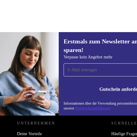
Erstmals zum Newsletter a
29,99 €
sparen!
Erstmals zum Newsletter
Verpasse kein Angebot mehr
anmelden, 15 € sparen!
Verpasse kein Angebot mehr.
Informatione
unserer
Date
Gutschein anford
REFURBED DEUTSCHLAND - RETHINK NEW.
Informationen über die Verwendung personenbezog
unserer
Datenschutzerklärung
UNTERNEHMEN
SCHNELLE
Deine Vorteile
Häufige Frage