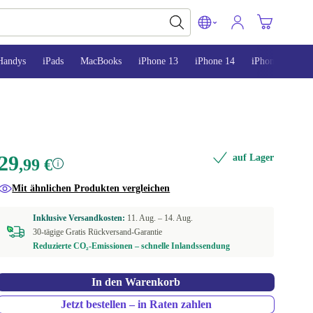
Handys
iPads
MacBooks
iPhone 13
iPhone 14
iPhone 15
29
auf Lager
,99 €
Mit ähnlichen Produkten vergleichen
Inklusive Versandkosten:
11. Aug. –
14. Aug.
30-tägige Gratis Rückversand-Garantie
Reduzierte CO₂-Emissionen – schnelle Inlandssendung
In den Warenkorb
Jetzt bestellen – in Raten zahlen