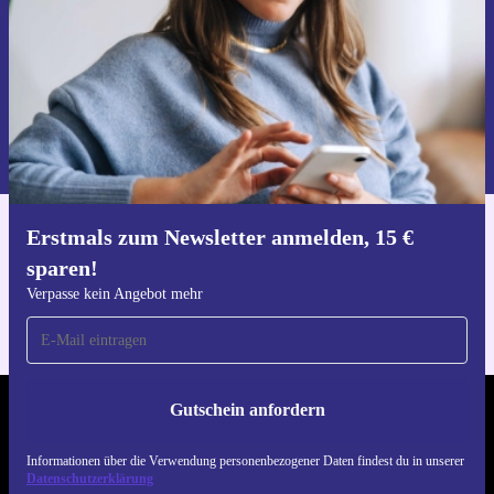
Gutschein anfordern
Informationen über die Verwendung personenbezogener Daten findest
du in unserer
Datenschutzerklärung
.
Erstmals zum Newsletter anmelden, 15 €
Hol dir die refurbed-App
sparen!
Für iOS und Android
Verpasse kein Angebot mehr
Gutschein anfordern
REFURBED DEUTSCHLAND - RETHINK NEW.
Informationen über die Verwendung personenbezogener Daten findest du in unserer
FOLGE UNS
Datenschutzerklärung