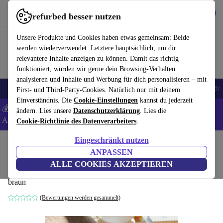
Hol dir die App
Herunterladen
refurbed besser nutzen
refurbed schnell und einfach nutzen
Unsere Produkte und Cookies haben etwas gemeinsam: Beide
werden wiederverwendet. Letztere hauptsächlich, um dir
relevantere Inhalte anzeigen zu können. Damit das richtig
funktioniert, würden wir gerne dein Browsing-Verhalten
analysieren und Inhalte und Werbung für dich personalisieren – mit
🎒 Back to school
Handys
Laptops
Tablets
Smartwatches
Zubehör
First- und Third-Party-Cookies. Natürlich nur mit deinem
Einverständnis. Die
Cookie-Einstellungen
kannst du jederzeit
💰 Extra -5% auf Samsung- und Google-Smartphones - Code:
ändern. Lies unsere
Datenschutzerklärung
. Lies die
ANDROID5 -
AGB
Cookie-Richtlinie des Datenverarbeiters
.
Eingeschränkt nutzen
Home
Produkte
Haushalt
Möbel
ANPASSEN
Babette Drehsessel Aulla Cacao
ALLE COOKIES AKZEPTIEREN
braun
(Bewertungen werden gesammelt)