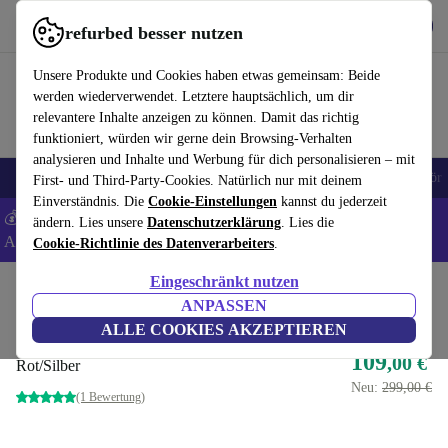
Hol dir die App
Herunterladen
refurbed besser nutzen
refurbed schnell und einfach nutzen
Unsere Produkte und Cookies haben etwas gemeinsam: Beide
werden wiederverwendet. Letztere hauptsächlich, um dir
relevantere Inhalte anzeigen zu können. Damit das richtig
funktioniert, würden wir gerne dein Browsing-Verhalten
analysieren und Inhalte und Werbung für dich personalisieren – mit
🎒 Back to school
Handys
Laptops
Tablets
Smartwatches
Zubehör
First- und Third-Party-Cookies. Natürlich nur mit deinem
Einverständnis. Die
Cookie-Einstellungen
kannst du jederzeit
💰 Extra -5% auf Samsung- und Google-Smartphones - Code:
ändern. Lies unsere
Datenschutzerklärung
. Lies die
ANDROID5 -
AGB
Cookie-Richtlinie des Datenverarbeiters
.
Eingeschränkt nutzen
Home
Produkte
Zubehör
Computer Zubehör
ANPASSEN
AVM FRITZ!Box 6660 Cable
ALLE COOKIES AKZEPTIEREN
109
,00 €
Rot/Silber
Neu:
299,00 €
(1 Bewertung)