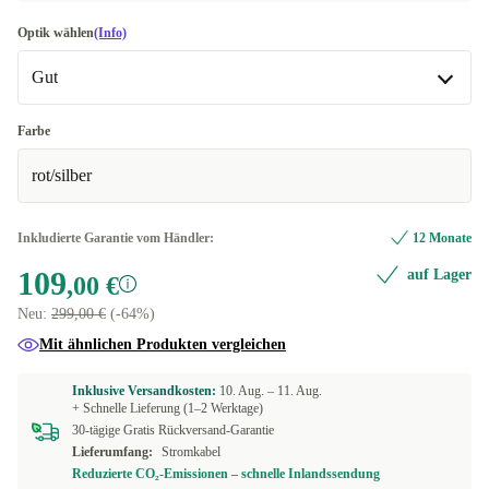
Optik wählen
(Info)
Gut
Gut
Farbe
rot/silber
Sehr gut
+10,00 €
Exzellent
+14,99 €
Inkludierte Garantie vom Händler:
12 Monate
109
auf Lager
Premium
+20,99 €
,00 €
Neu:
299,00 €
(-64%)
Mit ähnlichen Produkten vergleichen
Inklusive Versandkosten:
10. Aug. –
11. Aug.
+ Schnelle Lieferung (1–2 Werktage)
30-tägige Gratis Rückversand-Garantie
Lieferumfang:
Stromkabel
Reduzierte CO₂-Emissionen – schnelle Inlandssendung