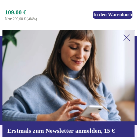
109,00 €
In den Warenkorb
Neu:
299,00 €
(-64%)
Erstmals zum Newsletter anmelden,
15 € sparen!
Verpasse kein Angebot mehr.
Gutschein anfordern
Informationen über die Verwendung personenbezogener Daten findest
du in unserer
Datenschutzerklärung
.
Erstmals zum Newsletter anmelden, 15 €