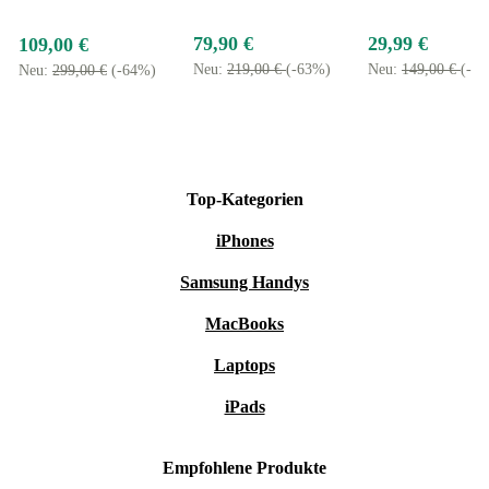
79,90 €
29,99 €
109,00 €
Neu:
219,00 €
(-63%)
Neu:
149,00 €
(-7
Neu:
299,00 €
(-64%)
Top-Kategorien
iPhones
Samsung Handys
MacBooks
Laptops
iPads
Empfohlene Produkte