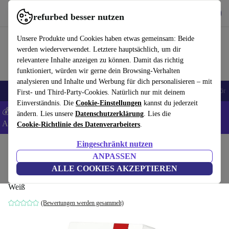
Hol dir die App
Herunterladen
refurbed besser nutzen
refurbed schnell und einfach nutzen
Unsere Produkte und Cookies haben etwas gemeinsam: Beide
werden wiederverwendet. Letztere hauptsächlich, um dir
relevantere Inhalte anzeigen zu können. Damit das richtig
funktioniert, würden wir gerne dein Browsing-Verhalten
analysieren und Inhalte und Werbung für dich personalisieren – mit
🎒 Back to school
Handys
Laptops
Tablets
Smartwatches
Zubehör
First- und Third-Party-Cookies. Natürlich nur mit deinem
Einverständnis. Die
Cookie-Einstellungen
kannst du jederzeit
💰 Extra -5% auf Samsung- und Google-Smartphones - Code:
ändern. Lies unsere
Datenschutzerklärung
. Lies die
ANDROID5 -
AGB
Cookie-Richtlinie des Datenverarbeiters
.
Eingeschränkt nutzen
Home
Produkte
Zubehör
Computer Zubehör
ANPASSEN
AVM FRITZ!Repeater 1200
ALLE COOKIES AKZEPTIEREN
Weiß
(Bewertungen werden gesammelt)