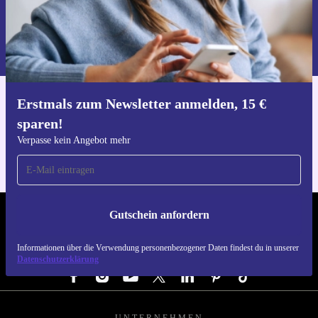
Gutschein anfordern
Informationen über die Verwendung personenbezogener Daten findest
du in unserer
Datenschutzerklärung
.
Erstmals zum Newsletter anmelden, 15 €
Hol dir die refurbed-App
sparen!
Für iOS und Android
Verpasse kein Angebot mehr
Gutschein anfordern
REFURBED DEUTSCHLAND - RETHINK NEW.
Informationen über die Verwendung personenbezogener Daten findest du in unserer
FOLGE UNS
Datenschutzerklärung