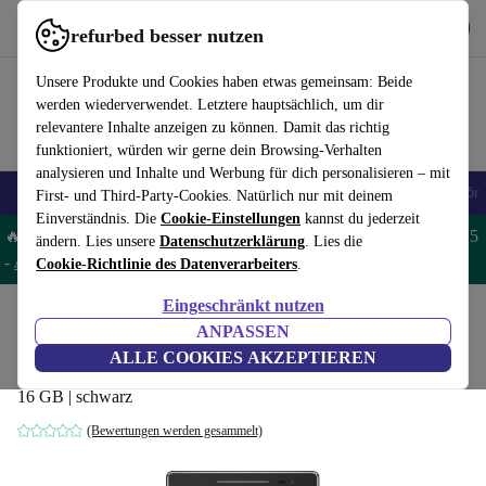
Hol dir die App
Herunterladen
refurbed besser nutzen
refurbed schnell und einfach nutzen
Unsere Produkte und Cookies haben etwas gemeinsam: Beide
werden wiederverwendet. Letztere hauptsächlich, um dir
relevantere Inhalte anzeigen zu können. Damit das richtig
funktioniert, würden wir gerne dein Browsing-Verhalten
analysieren und Inhalte und Werbung für dich personalisieren – mit
🎒 Back to school
Handys
Laptops
Tablets
Smartwatches
Zubehör
First- und Third-Party-Cookies. Natürlich nur mit deinem
Einverständnis. Die
Cookie-Einstellungen
kannst du jederzeit
🔥 Spare 5% EXTRA auf MacBooks und iPads – Code: MACPAD5
ändern. Lies unsere
Datenschutzerklärung
. Lies die
-
AGB
Cookie-Richtlinie des Datenverarbeiters
.
Eingeschränkt nutzen
Home
Produkte
Tablets
ANPASSEN
ASUS ZenPad 8.0 (Z380M)
ALLE COOKIES AKZEPTIEREN
16 GB | schwarz
(Bewertungen werden gesammelt)