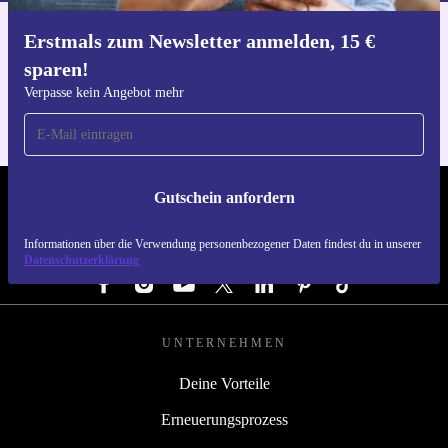
Erstmals zum Newsletter anmelden, 15 €
Hol dir die refurbed-App
sparen!
Für iOS und Android
Verpasse kein Angebot mehr
Gutschein anfordern
REFURBED DEUTSCHLAND - RETHINK NEW.
Informationen über die Verwendung personenbezogener Daten findest du in unserer
FOLGE UNS
Datenschutzerklärung
UNTERNEHMEN
Deine Vorteile
Erneuerungsprozess