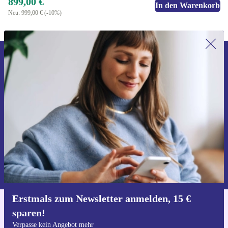
899,00 €
In den Warenkorb
Neu:
999,00 €
(-10%)
Erstmals zum Newsletter anmelden,
15 € sparen!
Verpasse kein Angebot mehr.
Gutschein anfordern
Informationen über die Verwendung personenbezogener Daten findest
du in unserer
Datenschutzerklärung
.
Erstmals zum Newsletter anmelden, 15 €
sparen!
Hol dir die refurbed-App
Für iOS und Android
Verpasse kein Angebot mehr