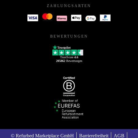
ZAHLUNGSARTEN
BEWERTUNGEN
Trustpilot
TrustScore
4.6
205862
Bewertungen
© Refurbed Marketplace GmbH
Barrierefreiheit
AGB