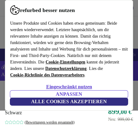
Hol dir die App
Herunterladen
refurbed besser nutzen
refurbed schnell und einfach nutzen
Unsere Produkte und Cookies haben etwas gemeinsam: Beide
werden wiederverwendet. Letztere hauptsächlich, um dir
relevantere Inhalte anzeigen zu können. Damit das richtig
funktioniert, würden wir gerne dein Browsing-Verhalten
analysieren und Inhalte und Werbung für dich personalisieren – mit
🎒 Back to school
Handys
Laptops
Tablets
Smartwatches
Zubehör
First- und Third-Party-Cookies. Natürlich nur mit deinem
Einverständnis. Die
Cookie-Einstellungen
kannst du jederzeit
💰 Extra -5% auf Samsung- und Google-Smartphones - Code:
ändern. Lies unsere
Datenschutzerklärung
. Lies die
ANDROID5 -
AGB
Cookie-Richtlinie des Datenverarbeiters
.
Eingeschränkt nutzen
Home
Produkte
Konsolen
ANPASSEN
ASUS ROG Xbox Ally X
ALLE COOKIES AKZEPTIEREN
899
,00 €
Schwarz
Neu:
999,00 €
(Bewertungen werden gesammelt)