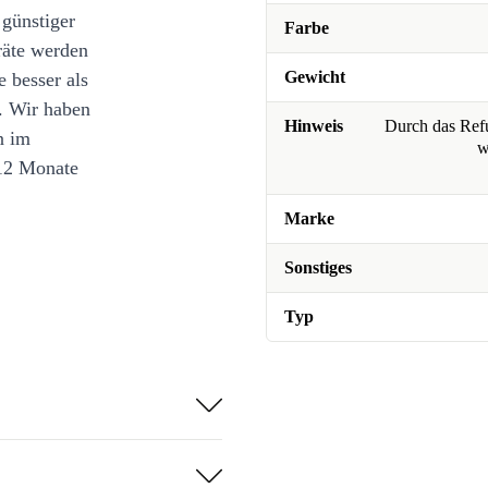
 günstiger
Farbe
räte werden
Gewicht
e besser als
. Wir haben
Hinweis
Durch das Refu
n im
w
12 Monate
Marke
Sonstiges
Typ