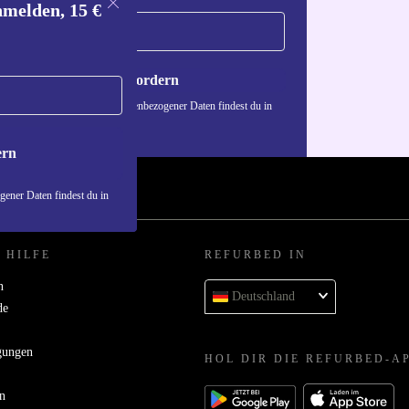
nmelden, 15 €
Gutschein anfordern
n über die Verwendung personenbezogener Daten findest du in
nschutzerklärung
.
ern
ener Daten findest du in
 HILFE
REFURBED IN
n
Deutschland
de
gungen
HOL DIR DIE REFURBED-A
n