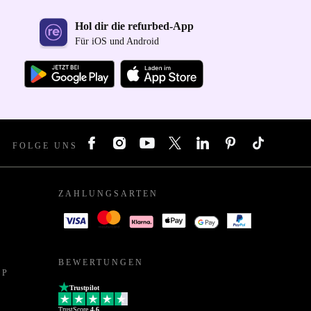
Hol dir die refurbed-App
Für iOS und Android
FOLGE UNS
ZAHLUNGSARTEN
BEWERTUNGEN
PP
Trustpilot
TrustScore
4.6