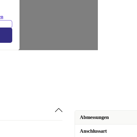
en
Abmessungen
Anschlussart