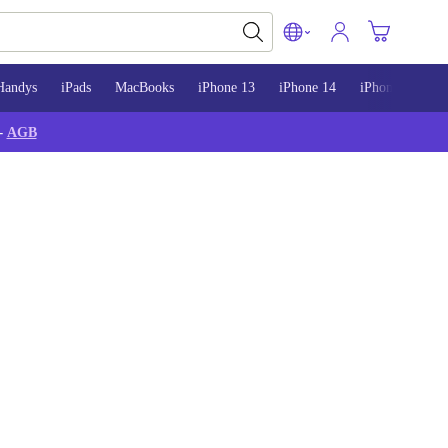
Handys
iPads
MacBooks
iPhone 13
iPhone 14
iPhone 15
-
AGB