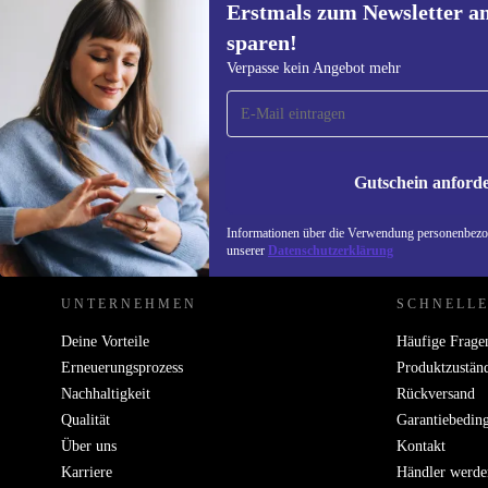
Erstmals zum Newsletter a
sparen!
Erstmals zum Newsletter
Verpasse kein Angebot mehr
anmelden, 15 € sparen!
Verpasse kein Angebot mehr.
Informatione
unserer
Date
Gutschein anford
REFURBED DEUTSCHLAND - RETHINK NEW.
Informationen über die Verwendung personenbezog
unserer
Datenschutzerklärung
UNTERNEHMEN
SCHNELLE
Deine Vorteile
Häufige Frage
Erneuerungsprozess
Produktzustän
Nachhaltigkeit
Rückversand
Qualität
Garantiebedin
Über uns
Kontakt
Karriere
Händler werde