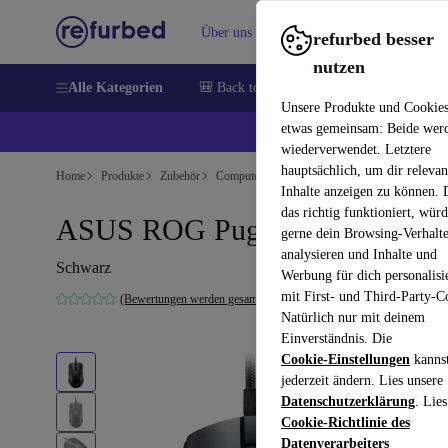
Über uns
Verkaufen
Hilfe
refurbed besser
nutzen
Alle Kategorien
🎒 Back to school
Handys
Laptops
Unsere Produkte und Cookie
etwas gemeinsam: Beide wer
💰 E
wiederverwendet. Letztere
hauptsächlich, um dir relevan
Home
Produkte
Zubehör
Computer Zubehör
Mäuse
Inhalte anzeigen zu können.
das richtig funktioniert, wür
ASUS ROG Pugio
gerne dein Browsing-Verhalt
analysieren und Inhalte und
Schwarz
Werbung für dich personalisi
mit First- und Third-Party-C
(Bewertungen werden gesammelt)
Natürlich nur mit deinem
Einverständnis. Die
Cookie-Einstellungen
kanns
jederzeit ändern. Lies unsere
Datenschutzerklärung
. Lies
Cookie-Richtlinie des
Datenverarbeiters