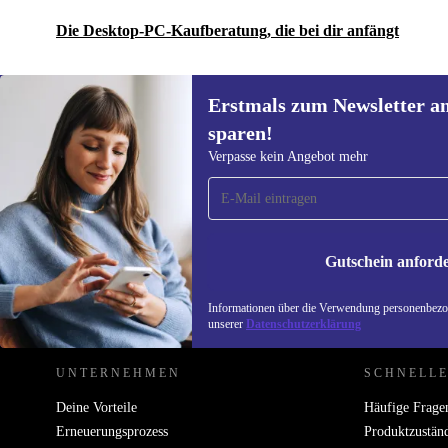
Die Desktop-PC-Kaufberatung, die bei dir anfängt
Erstmals zum Newsletter a
sparen!
Erstmals zum Newsletter
Verpasse kein Angebot mehr
anmelden, 15 € sparen!
Verpasse kein Angebot mehr.
Informatione
unserer
Date
Gutschein anford
REFURBED DEUTSCHLAND - RETHINK NEW.
Informationen über die Verwendung personenbezog
unserer
Datenschutzerklärung
UNTERNEHMEN
SCHNELLE
Deine Vorteile
Häufige Frage
Erneuerungsprozess
Produktzustän