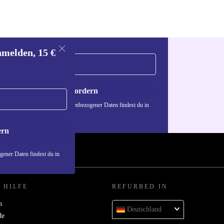
nmelden, 15 €
Gutschein anfordern
n über die Verwendung personenbezogener Daten findest du in
nschutzerklärung
.
ern
ener Daten findest du in
 HILFE
REFURBED IN
n
Deutschland
de