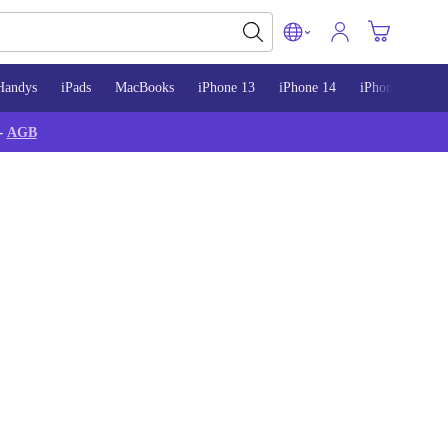
Handys
iPads
MacBooks
iPhone 13
iPhone 14
iPhone 15
-
AGB