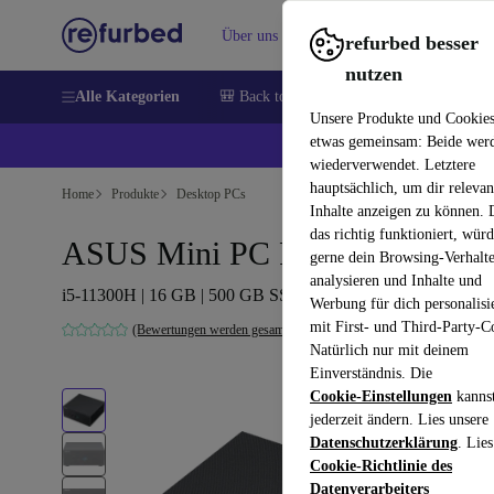
Über uns
Verkaufen
Hilfe
refurbed besser
nutzen
Alle Kategorien
🎒 Back to school
Handys
Laptops
Unsere Produkte und Cookie
etwas gemeinsam: Beide wer
💰 E
wiederverwendet. Letztere
hauptsächlich, um dir relevan
Home
Produkte
Desktop PCs
Inhalte anzeigen zu können.
das richtig funktioniert, wür
ASUS Mini PC PN63
gerne dein Browsing-Verhalt
analysieren und Inhalte und
i5-11300H | 16 GB | 500 GB SSD | Win 11 Pro
Werbung für dich personalisi
mit First- und Third-Party-C
(Bewertungen werden gesammelt)
Natürlich nur mit deinem
Einverständnis. Die
Cookie-Einstellungen
kanns
jederzeit ändern. Lies unsere
Datenschutzerklärung
. Lies
Cookie-Richtlinie des
Datenverarbeiters