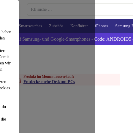
Tablets
Smartwatches
Zubehör
Kopfhörer
iPhones
Samsung 
s haben
den
xtra -5% auf Samsung- und Google-Smartphones - Code: ANDROID5 
tere
 Damit
den wir
en
Produkt im Moment ausverkauft
eren –
Entdecke mehr Desktop PCs
ookies.
t du
 die